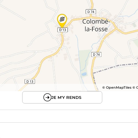
© OpenMapTiles © 
JE M'Y RENDS