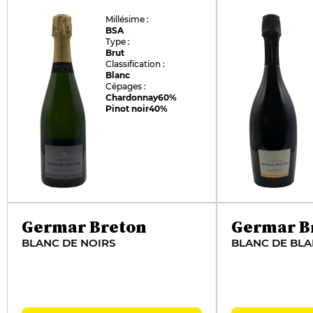
Millésime :
BSA
Type :
Brut
Classification :
Blanc
Cépages :
Chardonnay
60%
Pinot noir
40%
Germar Breton
Germar B
BLANC DE NOIRS
BLANC DE BL