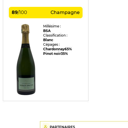
89
/
100
Champagne
Millésime :
BSA
Classification :
Blanc
Cépages :
Chardonnay
65%
Pinot noir
35%
PARTENAIRES