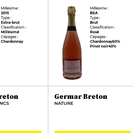
Millésime :
Millésime :
2015
BSA
Type :
Type :
Extra-brut
Brut
Classification :
Classification :
Millésimé
Rosé
Cépages :
Cépages :
Chardonnay
Chardonnay
60%
Pinot noir
40%
reton
Germar Breton
ANCS
NATURE