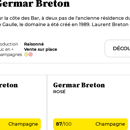
Germar Breton
r la côte des Bar, à deux pas de l'ancienne résidence d
 Gaulle, le domaine a été créé en 1989. Laurent Breton 
ha plantés en pinot noir et chardonnay sur 5 villages. 
 maison est un hommage aux filles de Laurent, Gersan
rcelline. Le style des vins, à la fois gourmand et fin, est
oduction
Raisonné
DÉCOU
uc en +
Vente sur place
omposé en majorité de chardonnay sur un terroir
hampagnes
bituellement consacré au pinot noir.
reton
Germar Breton
ROSÉ
Champagne
87
/
100
Champagne