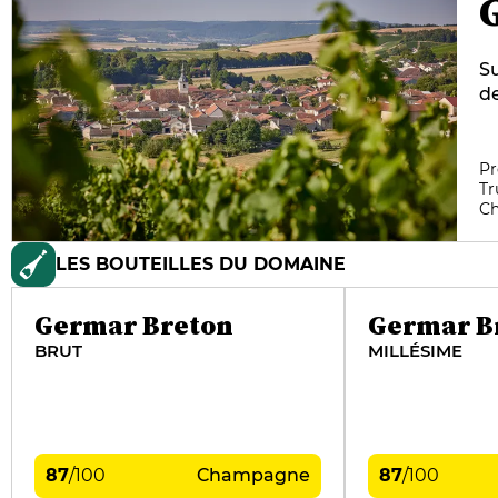
Su
de
7 
la
Ma
Pr
Tr
c
C
ha
LES BOUTEILLES DU DOMAINE
Germar Breton
Germar B
BRUT
MILLÉSIME
87
/
100
Champagne
87
/
100