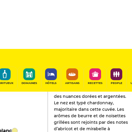
L'AVIS DE GAULT&MILLAU
Champagne
2020
IRITUEUX
DOMAINES
HÔTELS
ARTISANS
RECETTES
PEOPLE
La robe est d’un or soutenu avec
des nuances dorées et argentées.
Le nez est typé chardonnay,
majoritaire dans cette cuvée. Les
arômes de beurre et de noisettes
grillées sont rejoints par des notes
d’abricot et de mirabelle à
blanc