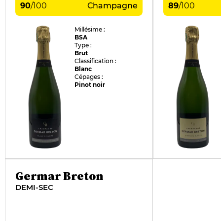
90
/
100
Champagne
89
/
100
Millésime :
BSA
Type :
Brut
Classification :
Blanc
Cépages :
Pinot noir
Germar Breton
DEMI-SEC