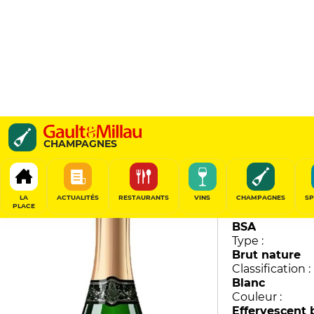
Nature
CHAMPAGNES
Germar Breton
90
/
100
LA
ACTUALITÉS
RESTAURANTS
VINS
CHAMPAGNES
SP
PLACE
Millésime :
BSA
Type :
Brut nature
Classification :
Blanc
Couleur :
Effervescent 