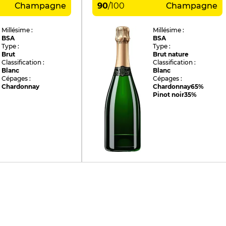
Champagne
90
/
100
Champagne
Millésime :
Millésime :
BSA
BSA
Type :
Type :
Brut
Brut nature
Classification :
Classification :
Blanc
Blanc
Cépages :
Cépages :
Chardonnay
Chardonnay
65%
Pinot noir
35%