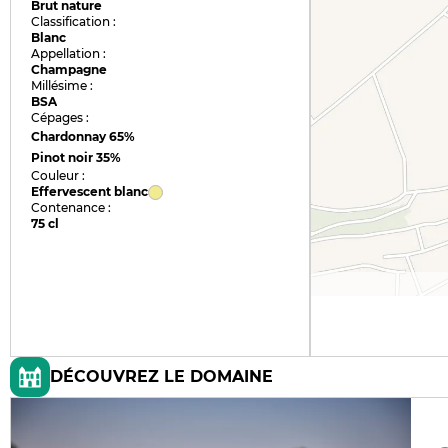
Brut nature
Classification :
Blanc
Appellation :
Champagne
Millésime :
BSA
Cépages :
Chardonnay
65%
Pinot noir
35%
Couleur :
Effervescent blanc
Contenance :
75 cl
DÉCOUVREZ LE DOMAINE