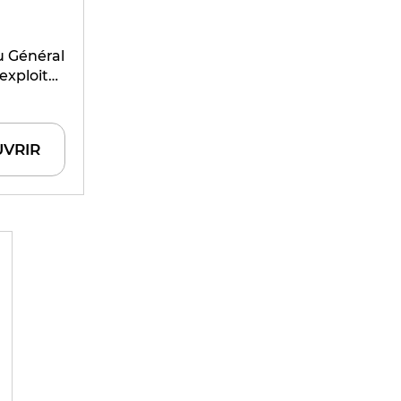
u Général
exploite
Le nom de
de et
VRIR