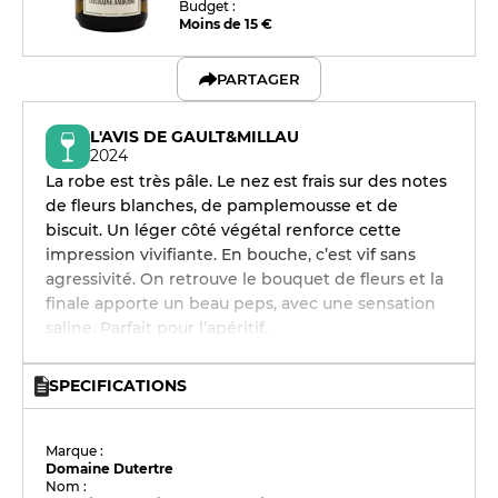
Budget :
Moins de 15 €
PARTAGER
L'AVIS DE GAULT&MILLAU
2024
La robe est très pâle. Le nez est frais sur des notes
de fleurs blanches, de pamplemousse et de
biscuit. Un léger côté végétal renforce cette
impression vivifiante. En bouche, c’est vif sans
agressivité. On retrouve le bouquet de fleurs et la
finale apporte un beau peps, avec une sensation
saline. Parfait pour l’apéritif.
SPECIFICATIONS
Marque :
Domaine Dutertre
Nom :