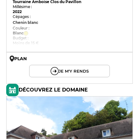
Tourraine Amboise Clos du Pavillon
Millésime :
2022
Cépages :
Chenin blanc
Couleur :
Blanc
Budget :
Moins de 15 €
PLAN
© OpenMapTiles © OpenStreetMap
JE M'Y RENDS
DÉCOUVREZ LE DOMAINE