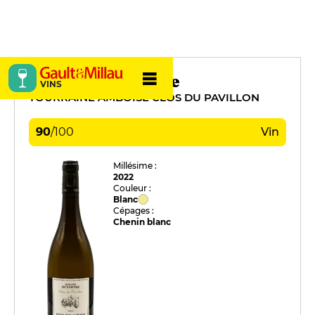
Domaine Dutertre
VINS
TOURRAINE AMBOISE CLOS DU PAVILLON
90
/
100
Vin
Millésime :
2022
Couleur :
Blanc
Cépages :
Chenin blanc