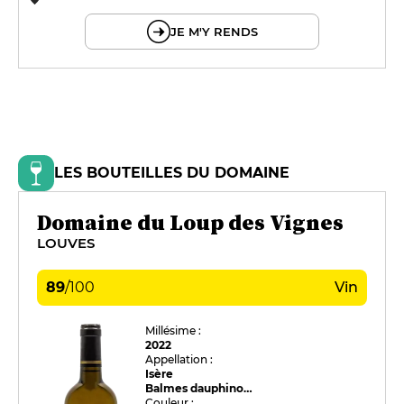
© OpenMapTiles © OpenStreetMap
JE M'Y RENDS
LES BOUTEILLES DU DOMAINE
Domaine du Loup des Vignes
LOUVES
89
/
100
Vin
Millésime :
2022
Appellation :
Isère
Balmes dauphinoises
Couleur :