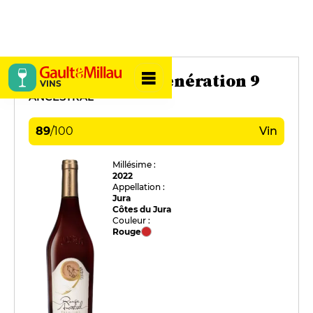
Domaine Baud Génération 9
VINS
ANCESTRAL
89
/
100
Vin
Millésime :
2022
Appellation :
Jura
Côtes du Jura
Couleur :
Rouge