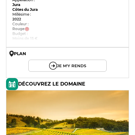
Jura
Côtes du Jura
Millésime :
2022
Couleur :
Rouge
Budget :
Moins de 15 €
PLAN
© OpenMapTiles © OpenStreetMap
JE M'Y RENDS
DÉCOUVREZ LE DOMAINE