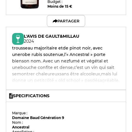
Budget :
Moins de 15 €
PARTAGER
L'AVIS DE GAULT&MILLAU
2024
trousseau majoritaire etde pinot noir, avec
unerobe rubis soutenue,l’« Ancestral » porte
bienson nom. Avec un nezfumé et végétal et
unebouche confite et dense,c’est un vin qui sait
semontrer chaleureuxsans être alcooleux,mais lui
donne un petitcôté « old school » pasdésagréable.
SPECIFICATIONS
Marque :
Domaine Baud Génération 9
Nom :
Ancestral
Appellation :