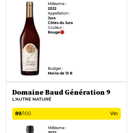
Millésime :
2022
Appellation :
Jura
Côtes du Jura
Couleur :
Rouge
Budget :
Moins de 15 €
Domaine Baud Génération 9
L'AUTRE NATURÉ
89
/
100
Vin
Millésime :
2022