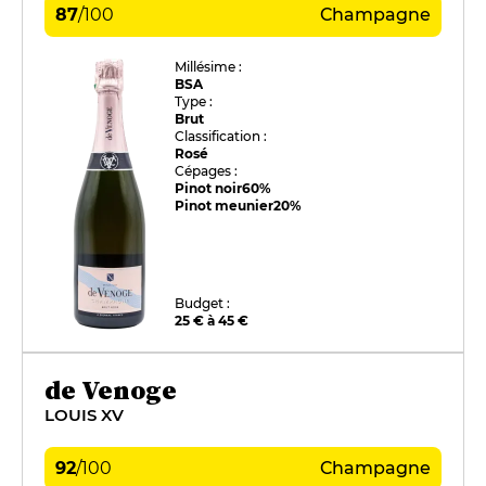
87
/
100
Champagne
Millésime :
BSA
Type :
Brut
Classification :
Rosé
Cépages :
Pinot noir
60%
Pinot meunier
20%
Budget :
25 € à 45 €
de Venoge
LOUIS XV
92
/
100
Champagne