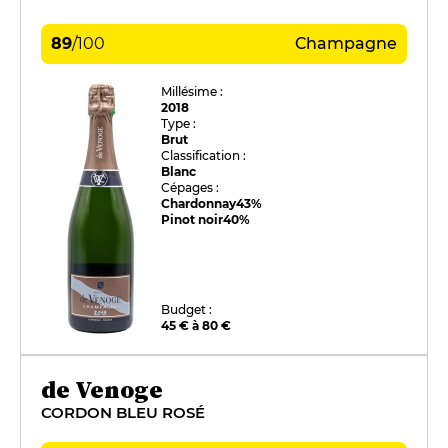
89
/
100
Champagne
Millésime :
2018
Type :
Brut
Classification :
Blanc
Cépages :
Chardonnay
43%
Pinot noir
40%
Budget :
45 € à 80 €
de Venoge
CORDON BLEU ROSÉ