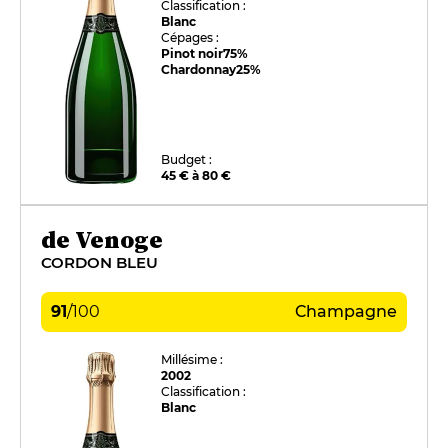
Classification :
Blanc
Cépages :
Pinot noir
75%
Chardonnay
25%
Budget :
45 € à 80 €
de Venoge
CORDON BLEU
91
/
100
Champagne
Millésime :
2002
Classification :
Blanc