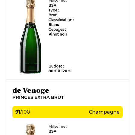
Millésime :
BSA
Type :
Brut
Classification :
Blanc
Cépages :
Pinot noir
Budget :
80 € à 120 €
de Venoge
PRINCES EXTRA BRUT
91
/
100
Champagne
Millésime :
BSA