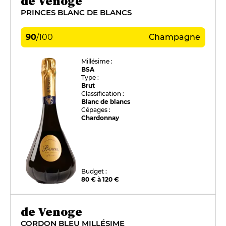
de Venoge
PRINCES BLANC DE BLANCS
90
/
100
Champagne
Millésime :
BSA
Type :
Brut
Classification :
Blanc de blancs
Cépages :
Chardonnay
Budget :
80 € à 120 €
de Venoge
CORDON BLEU MILLÉSIME