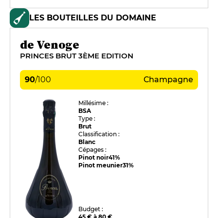
organisées
LES BOUTEILLES DU DOMAINE
de Venoge
PRINCES BRUT 3ÈME EDITION
90
/
100
Champagne
Millésime :
BSA
Type :
Brut
Classification :
Blanc
Cépages :
Pinot noir
41%
Pinot meunier
31%
Budget :
45 € à 80 €