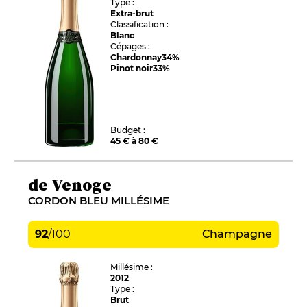
Type :
Extra-brut
Classification :
Blanc
Cépages :
Chardonnay
34%
Pinot noir
33%
Budget :
45 € à 80 €
de Venoge
CORDON BLEU MILLÉSIME
92
/
100
Champagne
Millésime :
2012
Type :
Brut