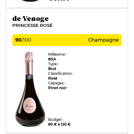
de Venoge
PRINCESSE ROSÉ
90
/
100
Champagne
Millésime :
BSA
Type :
Brut
Classification :
Rosé
Cépages :
Pinot noir
Budget :
80 € à 120 €