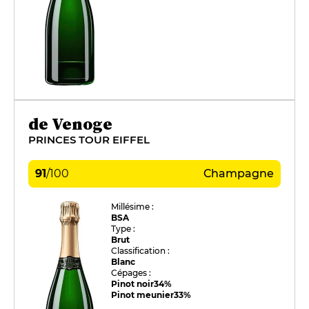
de Venoge
PRINCES TOUR EIFFEL
91
/
100
Champagne
Millésime :
BSA
Type :
Brut
Classification :
Blanc
Cépages :
Pinot noir
34%
Pinot meunier
33%