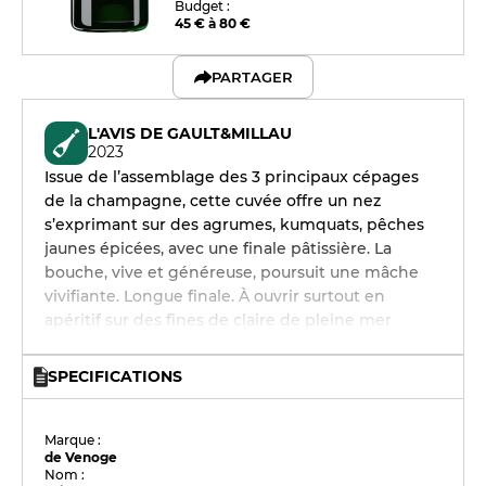
Budget :
45 € à 80 €
PARTAGER
L'AVIS DE GAULT&MILLAU
2023
Issue de l’assemblage des 3 principaux cépages
de la champagne, cette cuvée offre un nez
s’exprimant sur des agrumes, kumquats, pêches
jaunes épicées, avec une finale pâtissière. La
bouche, vive et généreuse, poursuit une mâche
vivifiante. Longue finale. À ouvrir surtout en
apéritif sur des fines de claire de pleine mer
SPECIFICATIONS
Marque :
de Venoge
Nom :