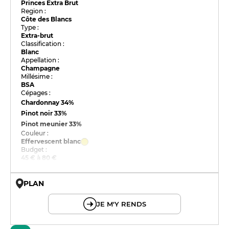
Princes Extra Brut
Region :
Côte des Blancs
Type :
Extra-brut
Classification :
Blanc
Appellation :
Champagne
Millésime :
BSA
Cépages :
Chardonnay
34%
Pinot noir
33%
Pinot meunier
33%
Couleur :
Effervescent blanc
Budget :
45 € à 80 €
PLAN
© OpenMapTiles © OpenStreetMap
JE M'Y RENDS