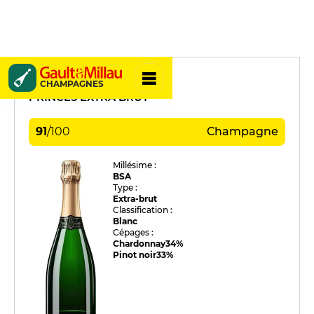
de Venoge
CHAMPAGNES
PRINCES EXTRA BRUT
91
/
100
Champagne
Millésime :
BSA
Type :
Extra-brut
Classification :
Blanc
Cépages :
Chardonnay
34%
Pinot noir
33%