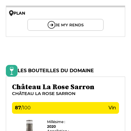
PLAN
© OpenMapTiles © OpenStreetMap
JE M'Y RENDS
LES BOUTEILLES DU DOMAINE
Château La Rose Sarron
CHÂTEAU LA ROSE SARRON
87
/
100
Vin
Millésime :
2020