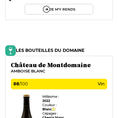
© OpenMapTiles © OpenStreetMap
JE M'Y RENDS
LES BOUTEILLES DU DOMAINE
Château de Montdomaine
AMBOISE BLANC
88
/
100
Vin
Millésime :
2022
Couleur :
Blanc
Cépages :
Chenin blanc