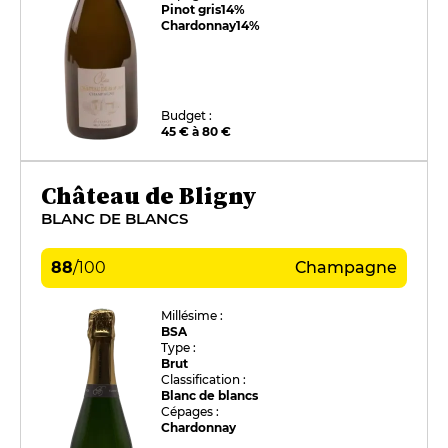
Pinot gris
14%
Chardonnay
14%
Budget :
45 € à 80 €
Château de Bligny
BLANC DE BLANCS
88
/
100
Champagne
Millésime :
BSA
Type :
Brut
Classification :
Blanc de blancs
Cépages :
Chardonnay