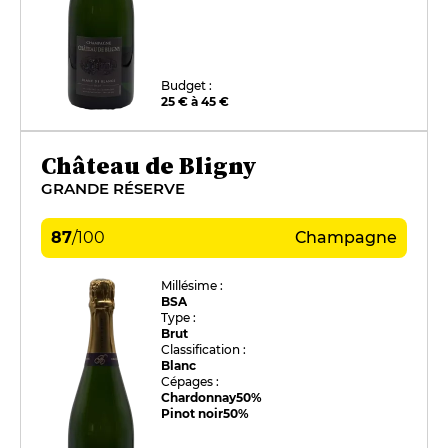
Budget :
25 € à 45 €
Château de Bligny
GRANDE RÉSERVE
87
/
100
Champagne
Millésime :
BSA
Type :
Brut
Classification :
Blanc
Cépages :
Chardonnay
50%
Pinot noir
50%