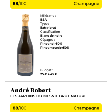
88
/
100
Champagne
Millésime :
BSA
Type :
Extra-brut
Classification :
Blanc de noirs
Cépages :
Pinot noir
50%
Pinot meunier
50%
Budget :
25 € à 45 €
André Robert
LES JARDINS DU MESNIL BRUT NATURE
88
/
100
Champagne