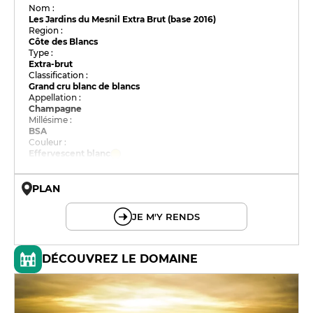
Nom :
Les Jardins du Mesnil Extra Brut (base 2016)
Region :
Côte des Blancs
Type :
Extra-brut
Classification :
Grand cru blanc de blancs
Appellation :
Champagne
Millésime :
BSA
Couleur :
Effervescent blanc
PLAN
© OpenMapTiles © OpenStreetMap
JE M'Y RENDS
DÉCOUVREZ LE DOMAINE