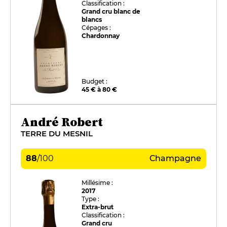
Classification :
Grand cru blanc de
blancs
Cépages :
Chardonnay
Budget :
45 € à 80 €
André Robert
TERRE DU MESNIL
88
/
100
Champagne
Millésime :
2017
Type :
Extra-brut
Classification :
Grand cru