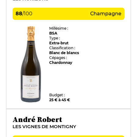
88
/
100
Champagne
Millésime :
BSA
Type :
Extra-brut
Classification :
Blanc de blancs
Cépages :
Chardonnay
Budget :
25 € à 45 €
André Robert
LES VIGNES DE MONTIGNY