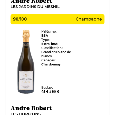
André Robert
LES JARDINS DU MESNIL
90
/
100
Champagne
Millésime :
BSA
Type :
Extra-brut
Classification :
Grand cru blanc de
blancs
Cépages :
Chardonnay
Budget :
45 € à 80 €
Andre Robert
LES HORIZONS