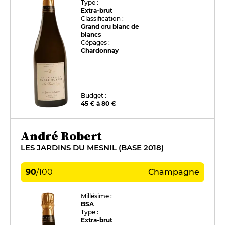
Type :
Extra-brut
Classification :
Grand cru blanc de
blancs
Cépages :
Chardonnay
Budget :
45 € à 80 €
André Robert
LES JARDINS DU MESNIL (BASE 2018)
90
/
100
Champagne
Millésime :
BSA
Type :
Extra-brut