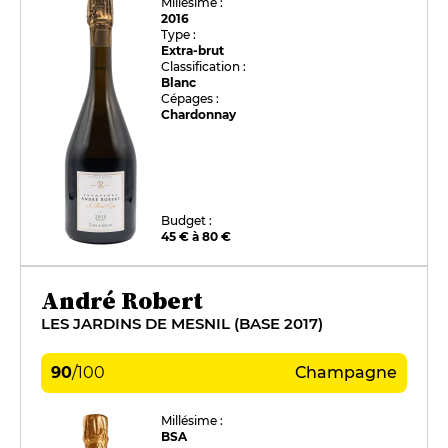
Millésime :
2016
Type :
Extra-brut
Classification :
Blanc
Cépages :
Chardonnay
Budget :
45 € à 80 €
André Robert
LES JARDINS DE MESNIL (BASE 2017)
90
/
100
Champagne
Millésime :
BSA