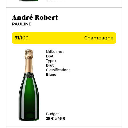
André Robert
PAULINE
91
/
100
Champagne
Millésime :
BSA
Type :
Brut
Classification :
Blanc
Budget :
25 € à 45 €