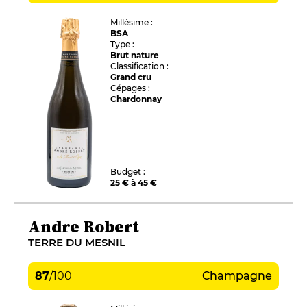
Millésime :
BSA
Type :
Brut nature
Classification :
Grand cru
Cépages :
Chardonnay
Budget :
25 € à 45 €
Andre Robert
TERRE DU MESNIL
87
/
100
Champagne