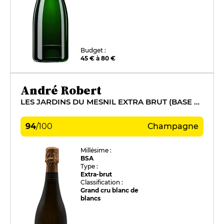
Budget :
45 € à 80 €
André Robert
LES JARDINS DU MESNIL EXTRA BRUT (BASE 2015)
94
/
100
Champagne
Millésime :
BSA
Type :
Extra-brut
Classification :
Grand cru blanc de
blancs