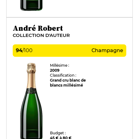
André Robert
COLLECTION D'AUTEUR
94
/
100
Champagne
Millésime :
2009
Classification :
Grand cru blanc de
blancs millésimé
Budget :
45 € à 80 €