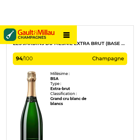
André Robert
CHAMPAGNES
LES JARDINS DU MESNIL EXTRA BRUT (BASE 2016)
94
/
100
Champagne
Millésime :
BSA
Type :
Extra-brut
Classification :
Grand cru blanc de
blancs