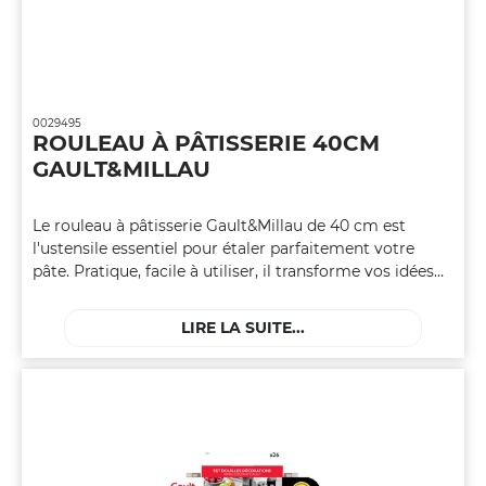
0029495
ROULEAU À PÂTISSERIE 40CM
GAULT&MILLAU
Le rouleau à pâtisserie Gault&Millau de 40 cm est
l'ustensile essentiel pour étaler parfaitement votre
pâte. Pratique, facile à utiliser, il transforme vos idées
sucrées en délices savoureux. Que ce soit pour des
biscuits, des tartes ou des gâteaux, ce rouleau devient
LIRE LA SUITE...
rapidement votre partenaire incontournable en cuisine.
Une simplicité qui façonne vos créations avec
précision.