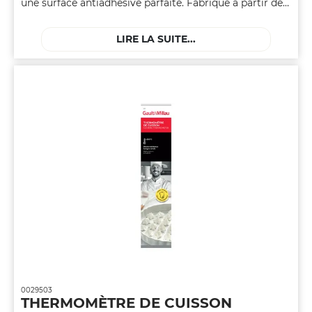
une surface antiadhésive parfaite. Fabriqué à partir de
matériaux durables et résistants à la chaleur, ce tapis
offre un support idéal pour la cuisson uniforme de
LIRE LA SUITE...
biscuits, pâtisseries et bien plus encore. Sa surface anti-
adhésive élimine le besoin de matières grasses
superflues, facilitant ainsi le démoulage et le
nettoyage. Que vous soyez novice ou expert, le tapis de
cuisson devient rapidement un indispensable, assurant
des résultats impeccables à chaque fournée. Compact,
facile à ranger, et réutilisable, le tapis de cuisson
s'adapte à tous les types de four. Adoptez cette toile
antiadhésive pour une expérience de cuisson sans
tracas.
0029503
THERMOMÈTRE DE CUISSON