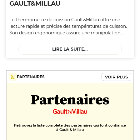
GAULT&MILLAU
Le thermomètre de cuisson Gault&Millau offre une
lecture rapide et précise des températures de cuisson.
Son design ergonomique assure une manipulation
aisée, tandis que sa fiabilité en fait un outil
indispensable de votre cuisine. Doté d'une sonde en
LIRE LA SUITE...
acier inoxydable, le thermomètre offre une lecture
rapide et précise des températures de vos préparations
culinaires. Que vous prépariez un rôti de bœuf, une
volaille dorée ou des pâtisseries délicates, le
VOIR PLUS
PARTENAIRES
thermomètre de cuisson devient votre guide infaillible
vers des résultats savoureux.
Partenaires
Retrouvez la liste complète des partenaires qui font confiance
à Gault & Millau