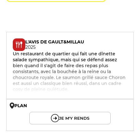
L'AVIS DE GAULT&MILLAU
2025
Un restaurant de quartier qui fait une dînette
salade sympathique, mais qui se défend assez
bien quand il s'agit de faire des repas plus
consistants, avec la bouchée à la reine ou la
choucroute royale. Le saumon grillé sauce Choron
est aussi un classique bien réussi, dans un cadre
cosy de pleine quiétude.
PLAN
© OpenMapTiles © OpenStreetMap
JE M'Y RENDS