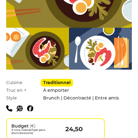
Infos pratiques
Cuisine
Traditionnel
Truc en +
À emporter
Style
Brunch | Décontracté | Entre amis
Budget
(€)
24,50
A titre indicatif par pers.
(hors boissons)