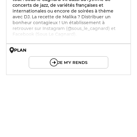
concerts de jazz, de variétés françaises et
internationales ou encore de soirées à thème
avec DJ. La recette de Malika ? Distribuer un
bonheur contagieux ! Un établissement à
retrouver sur Instagram (@sous_le_cagnard) et
Facebook (Sous Le Cagnard).
PLAN
© OpenMapTiles © OpenStreetMap
JE M'Y RENDS
11h30 - 14h30
18h30 - 22h
11h30 - 14h30
18h30 - 22h
11h30 - 14h30
18h30 - 22h
11h30 - 14h30
18h30 - 22h
11h30 - 14h30
18h30 - 22h
11h30 - 14h30
18h30 - 22h