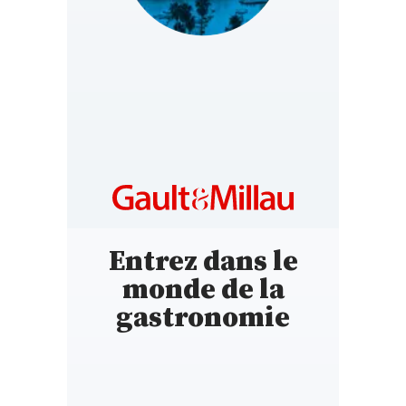
CROATIA
https://hr.gaultmillau.com
Entrez dans le
monde de la
gastronomie