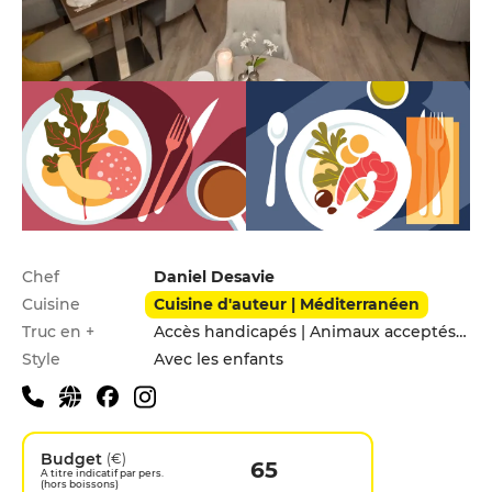
Infos pratiques
Chef
Daniel Desavie
Cuisine
Cuisine d'auteur | Méditerranéen
Truc en +
Accès handicapés | Animaux acceptés | Parking privé
Style
Avec les enfants
Budget
(€)
65
A titre indicatif par pers.
(hors boissons)