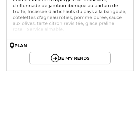
chiffonnade de jambon ibérique au parfum de
truffe, fricassée d’artichauts du pays à la barigoule,
côtelettes d’agneau rôties, pomme purée, sauce
aux olives, tarte citron revisitée, glace praline
rose… Service aimable.
PLAN
© OpenMapTiles © OpenStreetMap
JE M'Y RENDS
12h - 14h
19h - 23h30
12h - 14h
19h - 23h30
12h - 14h
19h - 23h30
12h - 14h
19h - 23h30
12h - 14h
19h - 23h30