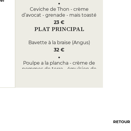
er
Ceviche de Thon - crème
d’avocat - grenade - maïs toasté
23 €
PLAT PRINCIPAL
Bavette à la braise (Angus)
32 €
Poulpe a la plancha - crème de
pommes de terre - émulsion de
safran
42 €
DESSERT
Trilogia de Dulce de Leche -
mousse lactea - glace
16 €
RETOUR
Volcan moelleux de dulce de