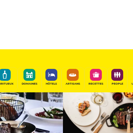
Sélectionné
PARTAGER
IRITUEUX
DOMAINES
HÔTELS
ARTISANS
RECETTES
PEOPLE