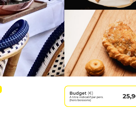
Budget
(€)
25,
A titre indicatif par pers.
(hors boissons)