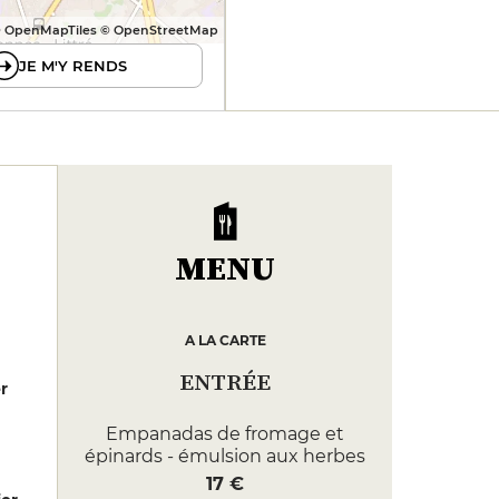
 OpenMapTiles © OpenStreetMap
JE M'Y RENDS
MENU
A LA CARTE
ENTRÉE
er
Empanadas de fromage et
épinards - émulsion aux herbes
17 €