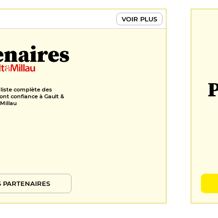
leche - glace banane
22 €
VOIR PLUS
FORMULES
enaires
Formule
26 €
P
 liste complète des
ont confiance à Gault &
Millau
 PARTENAIRES