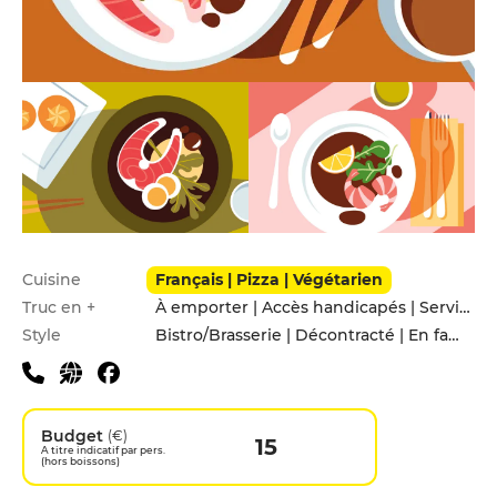
Infos pratiques
Cuisine
Français | Pizza | Végétarien
Truc en +
À emporter | Accès handicapés | Service de livraison
Style
Bistro/Brasserie | Décontracté | En famille | Entre amis
Budget
(€)
15
A titre indicatif par pers.
(hors boissons)