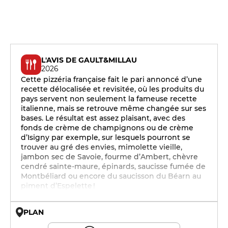
L'AVIS DE GAULT&MILLAU
2026
Cette pizzéria française fait le pari annoncé d’une
recette délocalisée et revisitée, où les produits du
pays servent non seulement la fameuse recette
italienne, mais se retrouve même changée sur ses
bases. Le résultat est assez plaisant, avec des
fonds de crème de champignons ou de crème
d’Isigny par exemple, sur lesquels pourront se
trouver au gré des envies, mimolette vieille,
jambon sec de Savoie, fourme d’Ambert, chèvre
cendré sainte-maure, épinards, saucisse fumée de
Montbéliard ou encore du saucisson du Béarn au
piment d’Espelette !
PLAN
© OpenMapTiles © OpenStreetMap