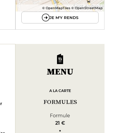
© OpenMapTiles © OpenStreetMap
JE M'Y RENDS
MENU
A LA CARTE
FORMULES
er
Formule
21 €