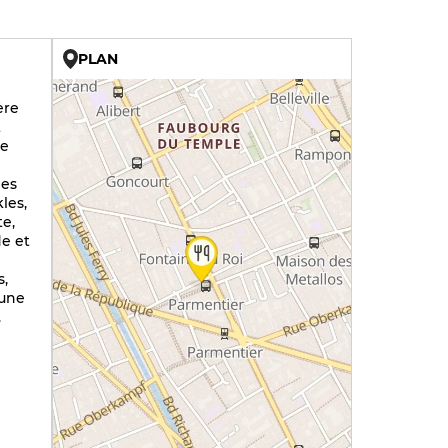
PLAN
U
ère
t
ue
ies
les,
te,
de et
s,
 une
.