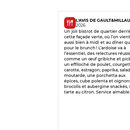
L'AVIS DE GAULT&MILLA
2026
Un joli bistrot de quartier derri
cette façade verte, où l’on vien
aussi bien à midi et au dîner q
pour le brunch ! L’ardoise va à
l’essentiel, des relectures réuss
comme un œuf gribiche et pick
un effiloché de poulet, courget
carotte, estragon, paprika, sala
moutarde, une porchetta aux
épices, cube polenta et oignon
brocolis et aubergine snackés,
tarte au citron. Service aimable