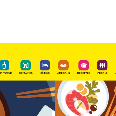
12
/20
Table Gourmande
PARTAGER
IRITUEUX
DOMAINES
HÔTELS
ARTISANS
RECETTES
PEOPLE