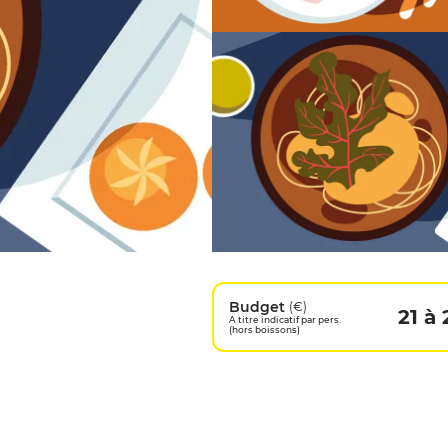
Budget
(€)
21 à 
A titre indicatif par pers.
(hors boissons)