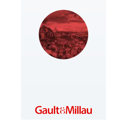
GEORGIA
https://ge.gaultmillau.com