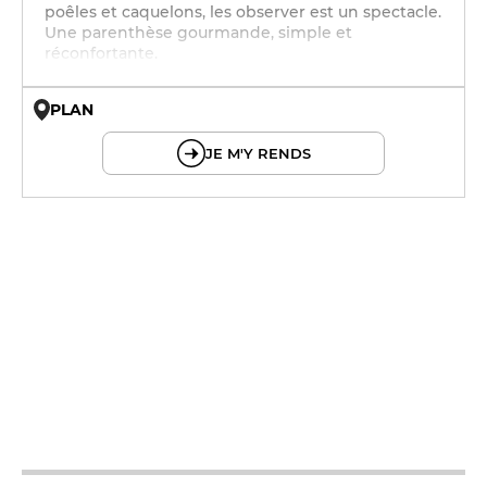
poêles et caquelons, les observer est un spectacle.
Une parenthèse gourmande, simple et
réconfortante.
PLAN
© OpenMapTiles © OpenStreetMap
JE M'Y RENDS
12h - 14h
19h - 23h30
12h - 14h
19h - 23h30
12h - 14h
19h - 23h30
12h - 14h
19h - 23h30