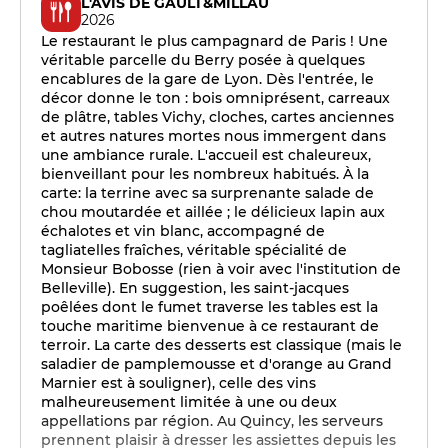
L'AVIS DE GAULT&MILLAU
2026
Le restaurant le plus campagnard de Paris ! Une
véritable parcelle du Berry posée à quelques
encablures de la gare de Lyon. Dès l'entrée, le
décor donne le ton : bois omniprésent, carreaux
de plâtre, tables Vichy, cloches, cartes anciennes
et autres natures mortes nous immergent dans
une ambiance rurale. L'accueil est chaleureux,
bienveillant pour les nombreux habitués. À la
carte: la terrine avec sa surprenante salade de
chou moutardée et aillée ; le délicieux lapin aux
échalotes et vin blanc, accompagné de
tagliatelles fraîches, véritable spécialité de
Monsieur Bobosse (rien à voir avec l'institution de
Belleville). En suggestion, les saint-jacques
poêlées dont le fumet traverse les tables est la
touche maritime bienvenue à ce restaurant de
terroir. La carte des desserts est classique (mais le
saladier de pamplemousse et d'orange au Grand
Marnier est à souligner), celle des vins
malheureusement limitée à une ou deux
appellations par région. Au Quincy, les serveurs
prennent plaisir à dresser les assiettes depuis les