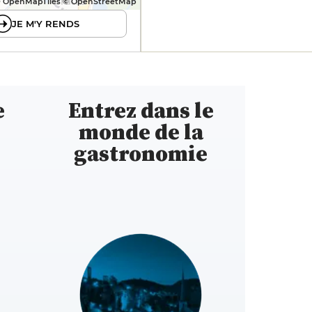
 OpenMapTiles © OpenStreetMap
JE M'Y RENDS
e
Entrez dans le
monde de la
gastronomie