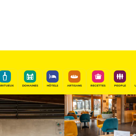
Sponsorisé
PARTAGER
IRITUEUX
DOMAINES
HÔTELS
ARTISANS
RECETTES
PEOPLE