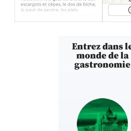
©
escargots et cèpes, le dos de biche,
le pavé de sandre, les plats
végétariens... Des vins de toutes les
régions de France (près de 90
références) sont servis avec ces
mets raffinés. La décoration, avec
des couleurs chaudes, du bois et
Entrez dans l
des plantes, permet de se sentir
bien dans ce petit restaurant de 30
monde de la
couverts. Le super accueil de
Manon y contribue aussi ! Une
gastronomie
atmosphère conviviale qui se
prolonge sur la terrasse aux beaux
jours. Un établissement à retrouver
sur Instagram
(@lequaidessaveurs88) et sur
Facebook (@Restaurant-le-Quai-
des-Saveurs).