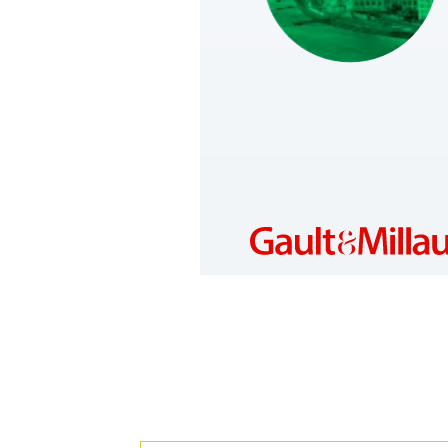
HUNGARY
https://www.gault-
millau.hu