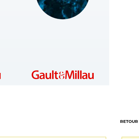
LUXEMBOURG
https://www.gaultmillau.lu
RETOUR