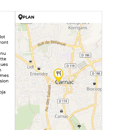
PLAN
U
lot
ront
enu
ette
ques
n
mmes
sion
oja