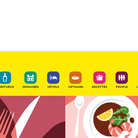
Sélectionné
PARTAGER
IRITUEUX
DOMAINES
HÔTELS
ARTISANS
RECETTES
PEOPLE