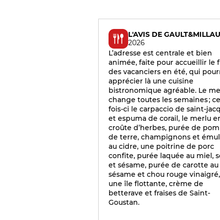
L'AVIS DE GAULT&MILLA
2026
L’adresse est centrale et bien
animée, faite pour accueillir le f
des vacanciers en été, qui pour
apprécier là une cuisine
bistronomique agréable. Le m
change toutes les semaines ; c
fois-ci le carpaccio de saint-jac
et espuma de corail, le merlu e
croûte d’herbes, purée de po
de terre, champignons et émul
au cidre, une poitrine de porc
confite, purée laquée au miel, s
et sésame, purée de carotte au
sésame et chou rouge vinaigré,
une île flottante, crème de
betterave et fraises de Saint-
Goustan.