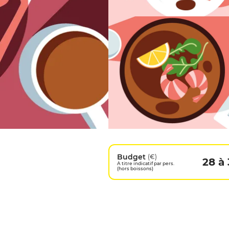
Budget
(€)
28 à 
A titre indicatif par pers.
(hors boissons)