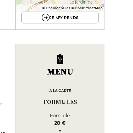
© OpenMapTiles © OpenStreetMap
JE M'Y RENDS
MENU
A LA CARTE
FORMULES
er
Formule
28 €