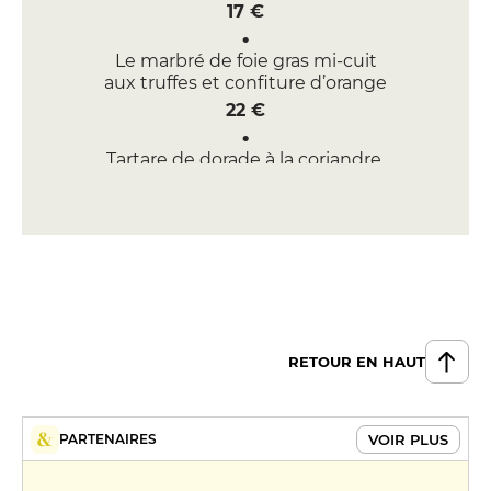
17 €
Le marbré de foie gras mi-cuit
aux truffes et confiture d’orange
22 €
Tartare de dorade à la coriandre,
gingembre, segment de
Pomelos et citron
19 €
Tartare de thon à l’avocat et fois
gras
20 €
RETOUR EN HAUT
La salade d’artichauts crus aux
copeaux de parmesan
16 €
VOIR PLUS
PARTENAIRES
Crémeux de poireaux à la truffe