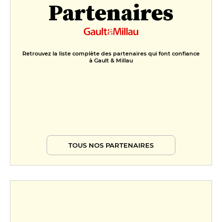
Partenaires
14 €
OEuf Mollet à la truffe, purée de
céleri
18 €
Retrouvez la liste complète des partenaires qui font confiance
à Gault & Millau
Ceviche de crabe aux avocats et
crevettes roses
19 €
FORMULES
Menu Du Jour
25 €
TOUS NOS PARTENAIRES
Menu À La Truffe
69 €