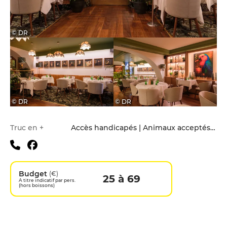
© DR
© DR
© DR
Infos pratiques
Truc en +
Accès handicapés | Animaux acceptés | Menu enfants
Budget
(€)
25 à 69
A titre indicatif par pers.
(hors boissons)