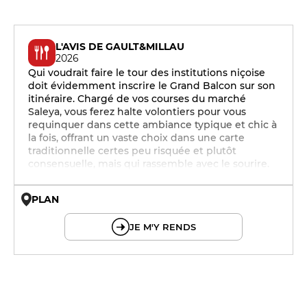
L'AVIS DE GAULT&MILLAU
2026
Qui voudrait faire le tour des institutions niçoise
doit évidemment inscrire le Grand Balcon sur son
itinéraire. Chargé de vos courses du marché
Saleya, vous ferez halte volontiers pour vous
requinquer dans cette ambiance typique et chic à
la fois, offrant un vaste choix dans une carte
traditionnelle certes peu risquée et plutôt
consensuelle, mais qui rassemble avec le sourire.
PLAN
© OpenMapTiles © OpenStreetMap
JE M'Y RENDS
12h - 14h
19h - 23h30
12h - 14h
19h - 23h30