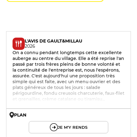
L'AVIS DE GAULT&MILLAU
2026
On a connu pendant longtemps cette excellente
auberge au centre du village. Elle a été reprise l'an
passé par trois frères pleins de bonne volonté et
la continuité de l'entreprise est, nous l'espérons,
assurée. C'est aujourd'hui une proposition très
simple qui est faite, avec un menu ouvrier et des
plats généreux de tous les jours : salade
périgourdine, fondu creusois charcuterie, faux-filet
et grenailles, crème catalane ou tiramisu…
PLAN
© OpenMapTiles © OpenStreetMap
JE M'Y RENDS