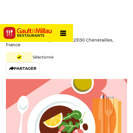
Le Coq d'Or
RESTAURANTS
7 bis Place du Champ de Foire, 23130 Chénérailles,
France
Sélectionné
PARTAGER