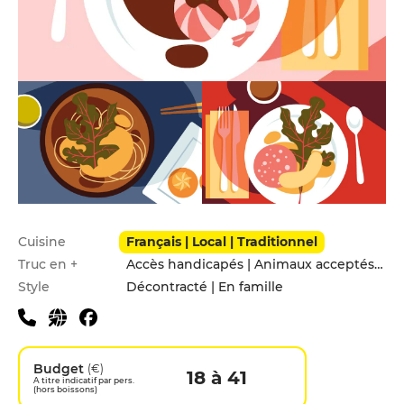
Infos pratiques
Cuisine
Français | Local | Traditionnel
Truc en +
Accès handicapés | Animaux acceptés | Menu enfants
Style
Décontracté | En famille
Budget
(€)
18 à 41
A titre indicatif par pers.
(hors boissons)