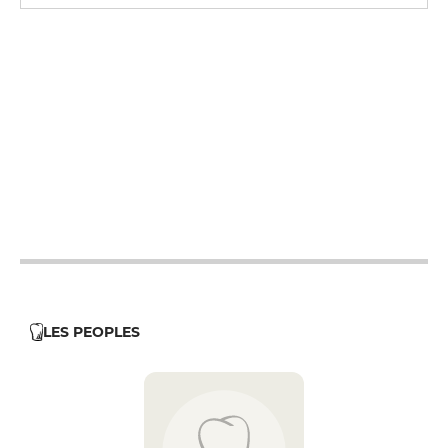
12h - 14h
19h - 23h30
12h - 14h
19h - 23h30
12h - 14h
19h - 23h30
12h - 14h
19h - 23h30
12h - 14h
LES PEOPLES