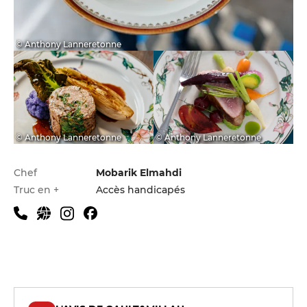
© Anthony Lanneretonne
© Anthony Lanneretonne
© Anthony Lanneretonne
Infos pratiques
Chef
Mobarik Elmahdi
Truc en +
Accès handicapés