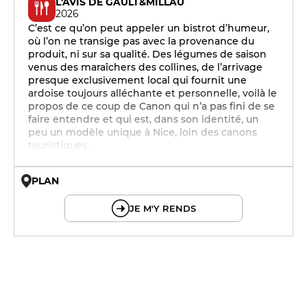
L'AVIS DE GAULT&MILLAU
2026
C’est ce qu’on peut appeler un bistrot d’humeur,
où l’on ne transige pas avec la provenance du
produit, ni sur sa qualité. Des légumes de saison
venus des maraîchers des collines, de l’arrivage
presque exclusivement local qui fournit une
ardoise toujours alléchante et personnelle, voilà le
propos de ce coup de Canon qui n’a pas fini de se
faire entendre et qui est, dans son identité, un
peu un modèle unique à Nice, loin des canons
touristiques.
PLAN
© OpenMapTiles © OpenStreetMap
JE M'Y RENDS
12h - 14h
19h - 23h30
12h - 14h
19h - 23h30
19h - 23h30