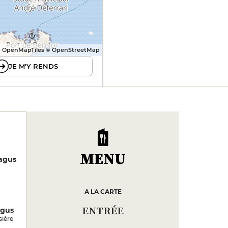
 OpenMapTiles © OpenStreetMap
JE M'Y RENDS
MENU
agus
A LA CARTE
ENTRÉE
agus
sière