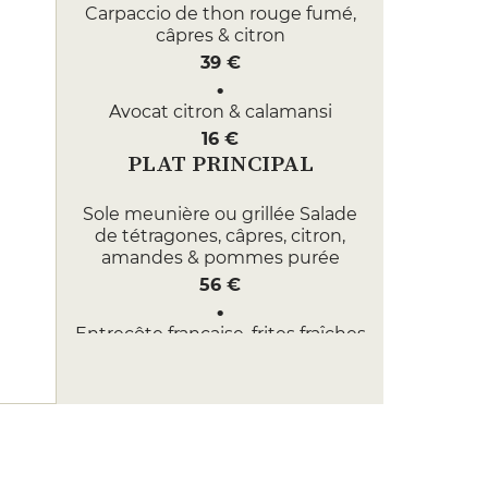
Carpaccio de thon rouge fumé,
câpres & citron
39 €
Avocat citron & calamansi
16 €
PLAT PRINCIPAL
Sole meunière ou grillée Salade
de tétragones, câpres, citron,
amandes & pommes purée
56 €
Entrecôte française, frites fraîches
maison & sucrine Sauce
béarnaise iodée
44 €
DESSERT
Entremets citron & framboise