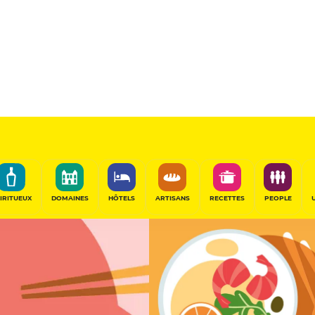
halazur
11
/20
Table Gourmande
PARTAGER
IRITUEUX
DOMAINES
HÔTELS
ARTISANS
RECETTES
PEOPLE