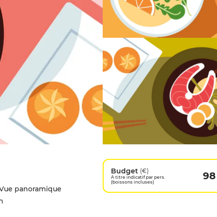
Budget
(€)
98
A titre indicatif par pers.
(boissons incluses)
 | Vue panoramique
n