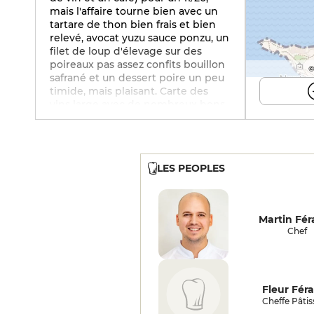
mais l'affaire tourne bien avec un
tartare de thon bien frais et bien
relevé, avocat yuzu sauce ponzu, un
filet de loup d'élevage sur des
poireaux pas assez confits bouillon
©
safrané et un dessert poire un peu
timide, mais plaisant. Carte des
vins large avec de nombreux bons
domaines en bandol, service gentil
et un peu léger.
LES PEOPLES
Martin Fér
Chef
Fleur Fér
Cheffe Pâtis