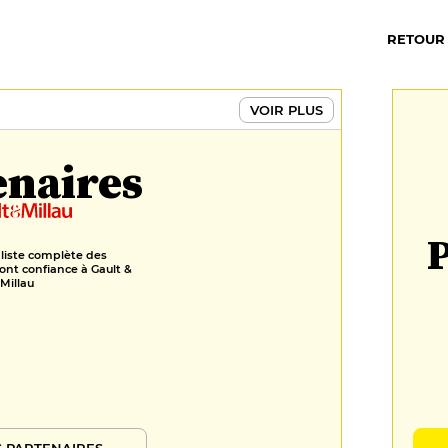
18 €
RETOUR
Tiramisù, amaretto & liqueur de
café
16 €
VOIR PLUS
FORMULES
enaires
Brunch du Bistrot Lumière
98 €
P
 liste complète des
ont confiance à Gault &
Millau