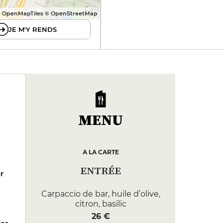
 OpenMapTiles © OpenStreetMap
JE M'Y RENDS
MENU
A LA CARTE
ENTRÉE
er
Carpaccio de bar, huile d’olive,
citron, basilic
26 €