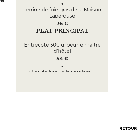
er
Terrine de foie gras de la Maison
Lapérouse
36 €
PLAT PRINCIPAL
Entrecôte 300 g, beurre maître
d’hôtel
54 €
Filet de bar « à la Dugleré »,
tomates et échalotes
43 €
DESSERT
Nôtre incontournable crème
caramel
12 €
RETOUR
Coulant chocolat, glace vanille