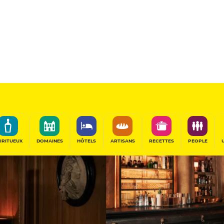
Sélectionné
PARTAGER
IRITUEUX
DOMAINES
HÔTELS
ARTISANS
RECETTES
PEOPLE