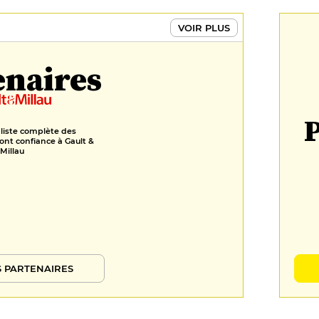
18 €
FORMULES
VOIR PLUS
Le déjeuner
enaires
46 €
P
 liste complète des
ont confiance à Gault &
Millau
 PARTENAIRES