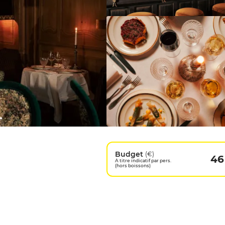
Budget
(€)
46
A titre indicatif par pers.
(hors boissons)