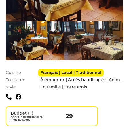
Infos pratiques
Cuisine
Français | Local | Traditionnel
Truc en +
À emporter | Accès handicapés | Animaux acceptés
Style
En famille | Entre amis
Budget
(€)
29
A titre indicatif par pers.
(hors boissons)