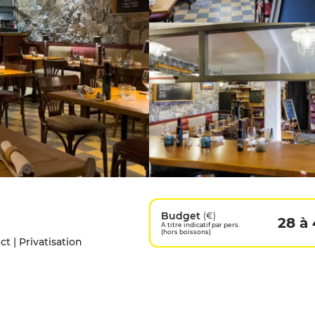
Budget
(€)
28 à
A titre indicatif par pers.
(hors boissons)
t | Privatisation