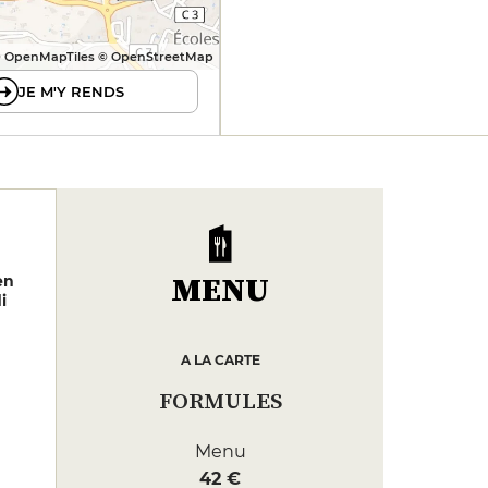
 OpenMapTiles © OpenStreetMap
JE M'Y RENDS
MENU
en
i
A LA CARTE
FORMULES
Menu
42 €