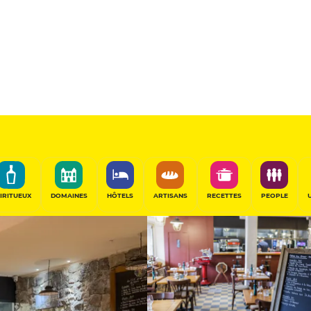
11.5
/20
Table Gourmande
France
PARTAGER
IRITUEUX
DOMAINES
HÔTELS
ARTISANS
RECETTES
PEOPLE