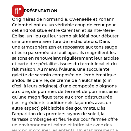
PRÉSENTATION
Originaires de Normandie, Gwenaëlle et Yohann
Colombel ont eu un véritable coup de cœur pour
cet endroit situé entre Carentan et Sainte-Mère-
Église, un lieu qui leur semblait idéal pour débuter
une première aventure de restaurateurs. Dans
une atmosphère zen et reposante aux tons sauge
et écru parsemée de feuillages, ils magnifient les
saisons en renouvelant régulièrement leur ardoise
et carte de spécialités issues du terroir local et du
fait maison. Au menu, l’Alauna, une succulente
galette de sarrasin composée de l’emblématique
andouille de Vire, de crème de Neufchâtel (clin
d’œil à leurs origines), d’une compotée d’oignons
au cidre, de pommes de terre et de pommes ainsi
qu’une magnifique tarte au citron déstructurée
(les ingrédients traditionnels façonnés avec un
autre aspect) plébiscitée des gourmets. Dès
l’apparition des premiers rayons de soleil, la
terrasse ombragée et fleurie sur cour fermée offre
un environnement calme et intimiste avec des
jeux pour occuper les enfants. Un établissement à