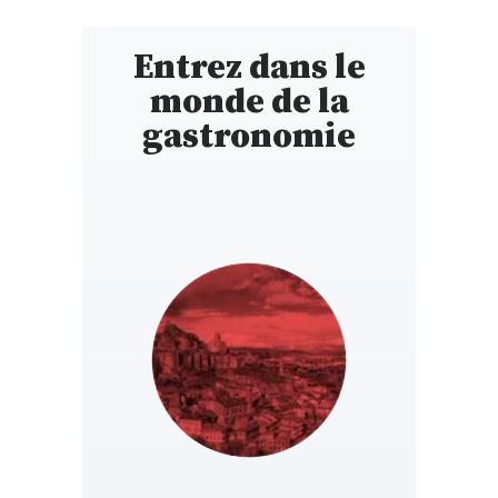
Entrez dans le
monde de la
gastronomie
GEORGIA
https://ge.gaultmillau.com