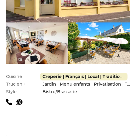
Infos pratiques
Cuisine
Crèperie | Français | Local | Traditionnel
Truc en +
Jardin | Menu enfants | Privatisation | Terrasse
Style
Bistro/Brasserie