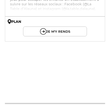
suivre sur les réseaux sociaux : Facebook (@La
Table d’Alauna) et Instagram (@la.table.dalauna).
PLAN
© OpenMapTiles © OpenStreetMap
JE M'Y RENDS
12h - 13h45
12h - 13h45
12h - 13h45
19h - 20h45
12h - 13h45
19h - 20h45
12h - 13h45
19h - 20h45
12h - 13h45
19h - 20h45