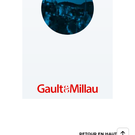
LUXEMBOURG
https://www.gaultmillau.lu
RETOUR EN HAUT