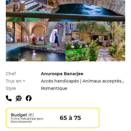
Infos pratiques
Chef
Anuroopa Banarjee
Truc en +
Accès handicapés | Animaux acceptés | Hébergement | Menu enfants
Style
Romantique
Budget
(€)
65 à 75
A titre indicatif par pers.
(hors boissons)