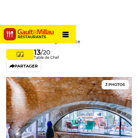
La Prévôté
RESTAURANTS
84800 L'Isle-sur-la-Sorgue, France
13
/20
Table de Chef
PARTAGER
3 PHOTOS