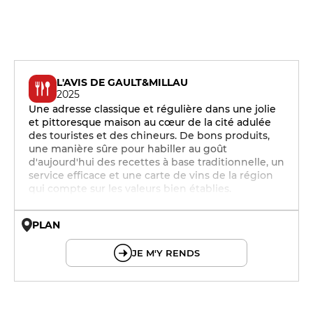
L'AVIS DE GAULT&MILLAU
2025
Une adresse classique et régulière dans une jolie
et pittoresque maison au cœur de la cité adulée
des touristes et des chineurs. De bons produits,
une manière sûre pour habiller au goût
d'aujourd'hui des recettes à base traditionnelle, un
service efficace et une carte de vins de la région
qui compte sur les valeurs bien établies.
PLAN
© OpenMapTiles © OpenStreetMap
JE M'Y RENDS