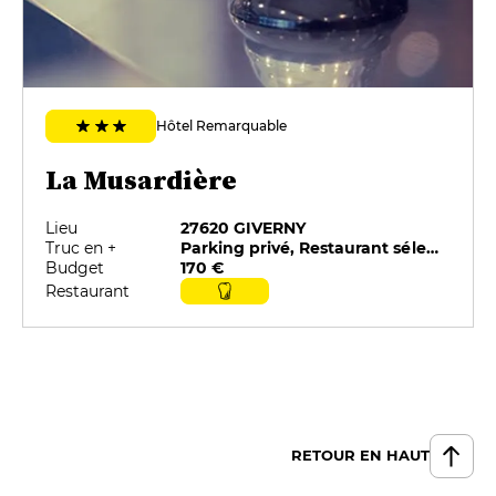
10 €
FORMULES
Menu
49 €
Hôtel Remarquable
La Musardière
Lieu
27620 GIVERNY
Truc en +
Parking privé, Restaurant sélectionné par G&M, Restauration sur place
Budget
170 €
Restaurant
RETOUR EN HAUT