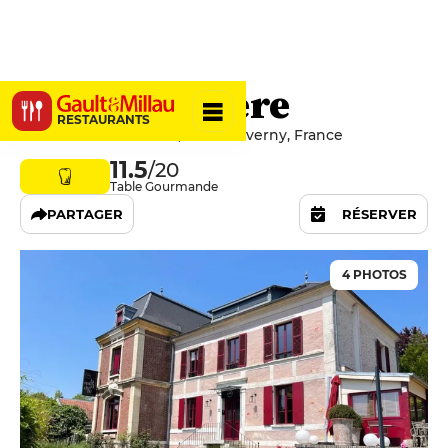
La Musardière
RESTAURANTS
123 Rue Claude Monet, 27620 Giverny, France
11.5
/20
Table Gourmande
PARTAGER
RÉSERVER
4 PHOTOS