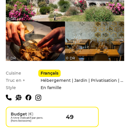
© DR
© DR
© DR
Infos pratiques
Cuisine
Français
Truc en +
Hébergement | Jardin | Privatisation | Terrasse
Style
En famille
Budget
(€)
49
A titre indicatif par pers.
(hors boissons)