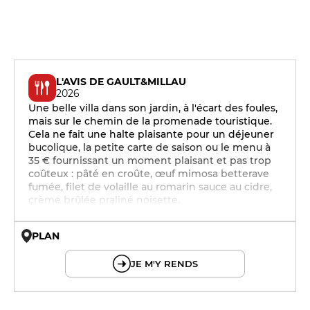
L'AVIS DE GAULT&MILLAU
2026
Une belle villa dans son jardin, à l'écart des foules,
mais sur le chemin de la promenade touristique.
Cela ne fait une halte plaisante pour un déjeuner
bucolique, la petite carte de saison ou le menu à
35 € fournissant un moment plaisant et pas trop
coûteux : pâté en croûte, œuf mimosa betterave
fumée, filet de volaille au romarin sauce au cidre,
crème brûlée praliné noisette.
PLAN
© OpenMapTiles © OpenStreetMap
JE M'Y RENDS