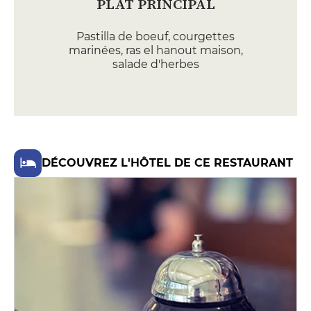
PLAT PRINCIPAL
Pastilla de boeuf, courgettes
marinées, ras el hanout maison,
salade d'herbes
26 €
Farce de silure, pommes
grenaille, purée d'aubergines,
sauce cidre-écrevisse
26 €
DÉCOUVREZ L'HÔTEL DE CE RESTAURANT
DESSERT
Abricots en textures, biscuit
granola, lavande du jardin
10 €
Croustillant de Neufchâtel,
confiture de concombre, granité,
estragon