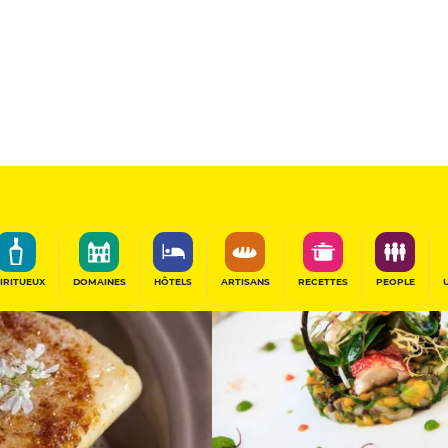
13
/20
Table de Chef
, France
PARTAGER
IRITUEUX
DOMAINES
HÔTELS
ARTISANS
RECETTES
PEOPLE