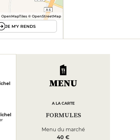
 OpenMapTiles © OpenStreetMap
JE M'Y RENDS
MENU
ichel
A LA CARTE
FORMULES
ichel
er
Menu du marché
40 €