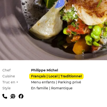
Infos pratiques
Chef
Philippe Michel
Cuisine
Français | Local | Traditionnel
Truc en +
Menu enfants | Parking privé
Style
En famille | Romantique