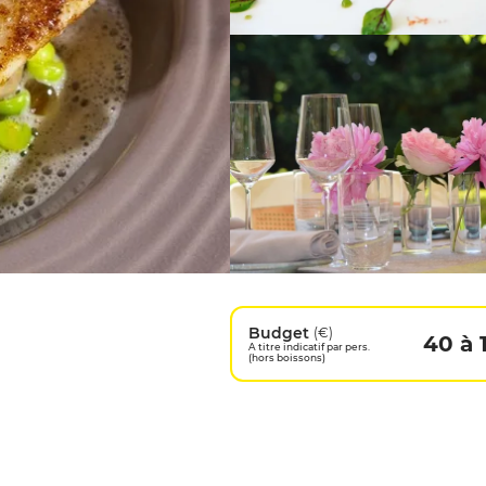
Budget
(€)
40 à 
A titre indicatif par pers.
(hors boissons)