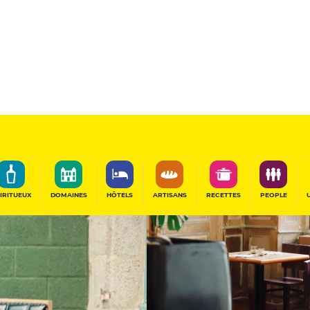
11
/20
Table Gourmande
PARTAGER
IRITUEUX
DOMAINES
HÔTELS
ARTISANS
RECETTES
PEOPLE