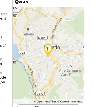
PLAN
U
? Pas
rent
e
ne
'œuf
n,
et
a
iodé
6,50
© OpenMapTiles © OpenStreetMap