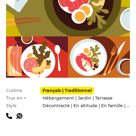
Infos pratiques
Cuisine
Français | Traditionnel
Truc en +
Hébergement | Jardin | Terrasse
Style
Décontracté | En altitude | En famille | Entre amis