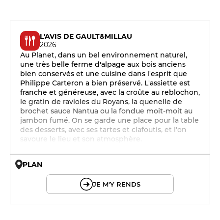
L'AVIS DE GAULT&MILLAU
2026
Au Planet, dans un bel environnement naturel,
une très belle ferme d'alpage aux bois anciens
bien conservés et une cuisine dans l'esprit que
Philippe Carteron a bien préservé. L'assiette est
franche et généreuse, avec la croûte au reblochon,
le gratin de ravioles du Royans, la quenelle de
brochet sauce Nantua ou la fondue moit-moit au
jambon fumé. On se garde une place pour la table
des desserts, avec ses tartes et clafoutis, et l'on
savoure le lieu et son atmosphère.
PLAN
© OpenMapTiles © OpenStreetMap
JE M'Y RENDS