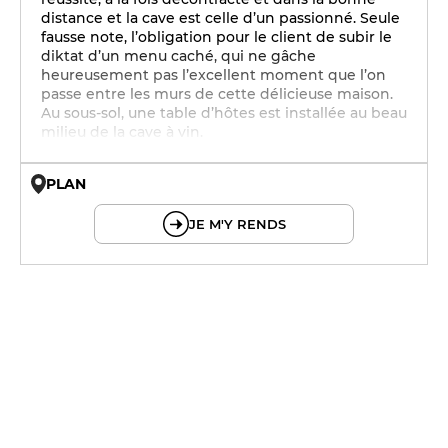
distance et la cave est celle d’un passionné. Seule
fausse note, l’obligation pour le client de subir le
diktat d’un menu caché, qui ne gâche
heureusement pas l’excellent moment que l’on
passe entre les murs de cette délicieuse maison.
Au sous-sol, une table d’hôtes est installée au beau
milieu de la cave à vin.
PLAN
© OpenMapTiles © OpenStreetMap
JE M'Y RENDS
12h - 14h
12h - 14h
12h - 14h
19h30 - 21h30
12h - 14h
19h30 - 21h30
12h - 14h
19h30 - 21h30