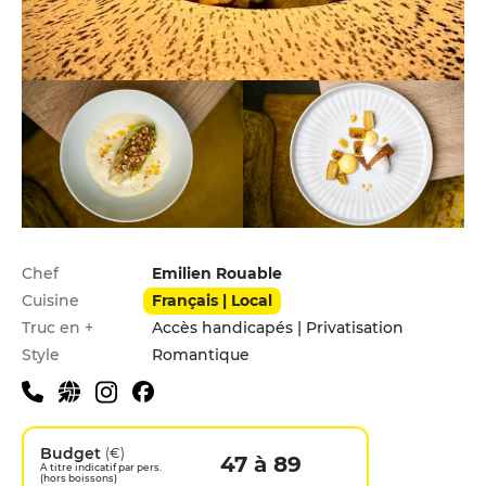
Infos pratiques
Chef
Emilien Rouable
Cuisine
Français | Local
Truc en +
Accès handicapés | Privatisation
Style
Romantique
Budget
(€)
47 à 89
A titre indicatif par pers.
(hors boissons)