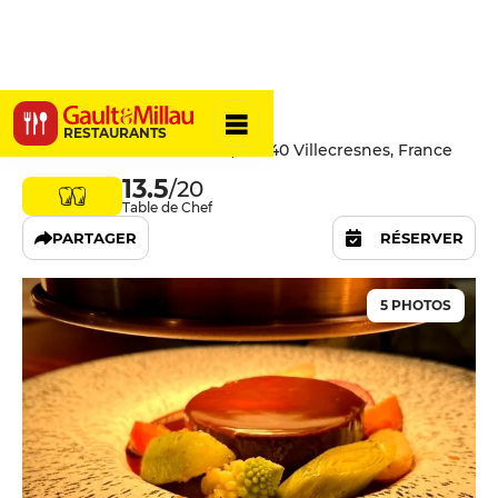
L'Inattendu
RESTAURANTS
36 Rue du Général Leclerc, 94440 Villecresnes, France
13.5
/20
Table de Chef
PARTAGER
RÉSERVER
5 PHOTOS