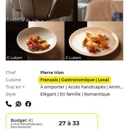
© Lukam
© Lukam
© Lukam
Infos pratiques
Chef
Pierre Irion
Cuisine
Français | Gastronomique | Local
Truc en +
À emporter | Accès handicapés | Animaux acceptés | Menu enfants
Style
Elégant | En famille | Romantique
Budget
(€)
27 à 33
A titre indicatif par pers.
(hors boissons)