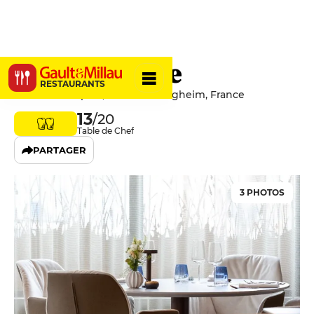
L'Imaginaire
RESTAURANTS
42 Rue Principale, 67300 Schiltigheim, France
13
/20
Table de Chef
PARTAGER
3 PHOTOS