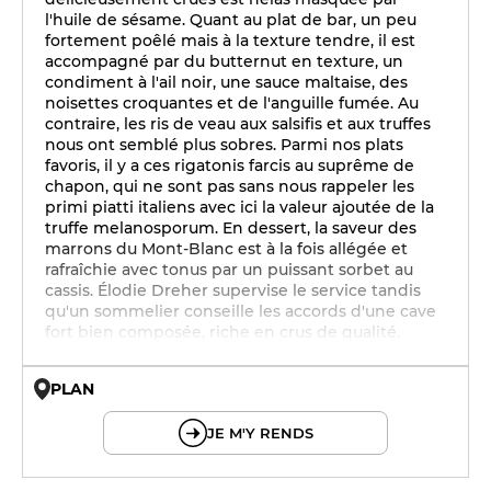
l'huile de sésame. Quant au plat de bar, un peu
fortement poêlé mais à la texture tendre, il est
accompagné par du butternut en texture, un
condiment à l'ail noir, une sauce maltaise, des
noisettes croquantes et de l'anguille fumée. Au
contraire, les ris de veau aux salsifis et aux truffes
nous ont semblé plus sobres. Parmi nos plats
favoris, il y a ces rigatonis farcis au suprême de
chapon, qui ne sont pas sans nous rappeler les
primi piatti italiens avec ici la valeur ajoutée de la
truffe melanosporum. En dessert, la saveur des
marrons du Mont-Blanc est à la fois allégée et
rafraîchie avec tonus par un puissant sorbet au
cassis. Élodie Dreher supervise le service tandis
qu'un sommelier conseille les accords d'une cave
fort bien composée, riche en crus de qualité.
PLAN
© OpenMapTiles © OpenStreetMap
JE M'Y RENDS