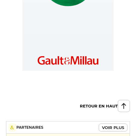
HUNGARY
https://www.gault-
millau.hu
RETOUR EN HAUT
VOIR PLUS
PARTENAIRES