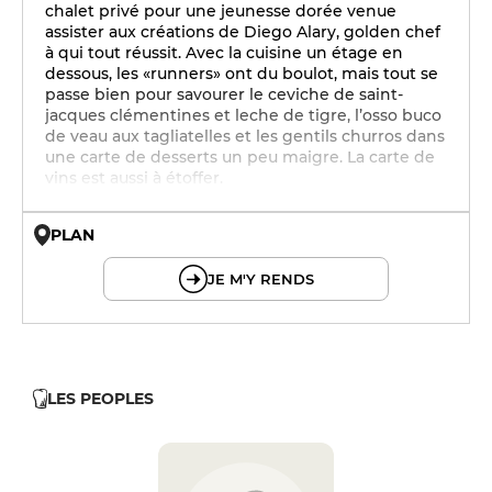
chalet privé pour une jeunesse dorée venue
assister aux créations de Diego Alary, golden chef
à qui tout réussit. Avec la cuisine un étage en
dessous, les «runners» ont du boulot, mais tout se
passe bien pour savourer le ceviche de saint-
jacques clémentines et leche de tigre, l’osso buco
de veau aux tagliatelles et les gentils churros dans
une carte de desserts un peu maigre. La carte de
vins est aussi à étoffer.
PLAN
© OpenMapTiles © OpenStreetMap
JE M'Y RENDS
LES PEOPLES