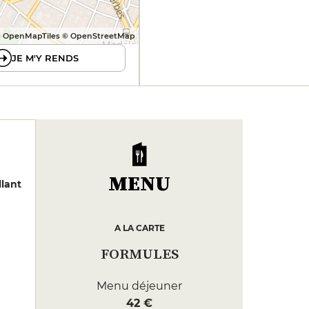
 OpenMapTiles © OpenStreetMap
JE M'Y RENDS
MENU
llant
A LA CARTE
FORMULES
Menu déjeuner
42 €