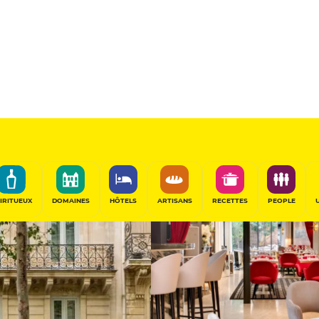
 Bowmann
12
/20
Table Gourmande
PARTAGER
IRITUEUX
DOMAINES
HÔTELS
ARTISANS
RECETTES
PEOPLE