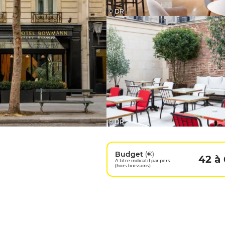
© DR
© DR
Budget
(€)
42 à
A titre indicatif par pers.
(hors boissons)