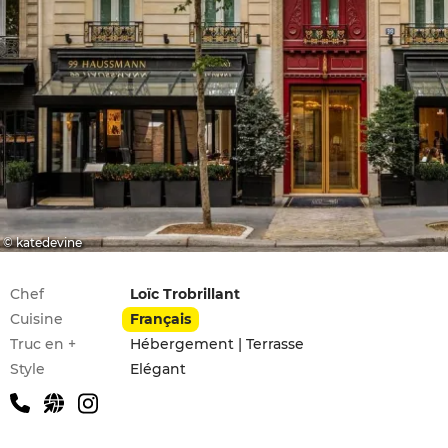
© katedevine
Infos pratiques
Chef
Loïc Trobrillant
Cuisine
Français
Truc en +
Hébergement | Terrasse
Style
Elégant