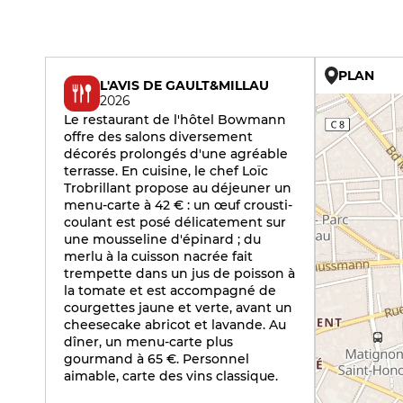
PLAN
L'AVIS DE GAULT&MILLAU
2026
Le restaurant de l'hôtel Bowmann
offre des salons diversement
décorés prolongés d'une agréable
terrasse. En cuisine, le chef Loïc
Trobrillant propose au déjeuner un
menu-carte à 42 € : un œuf crousti-
coulant est posé délicatement sur
une mousseline d'épinard ; du
merlu à la cuisson nacrée fait
trempette dans un jus de poisson à
la tomate et est accompagné de
courgettes jaune et verte, avant un
cheesecake abricot et lavande. Au
dîner, un menu-carte plus
gourmand à 65 €. Personnel
aimable, carte des vins classique.