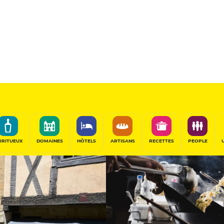
Sélectionné
PARTAGER
IRITUEUX
DOMAINES
HÔTELS
ARTISANS
RECETTES
PEOPLE