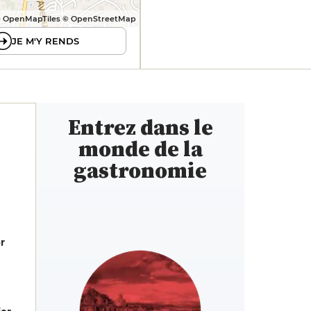
 OpenMapTiles © OpenStreetMap
JE M'Y RENDS
Entrez dans le
monde de la
gastronomie
er