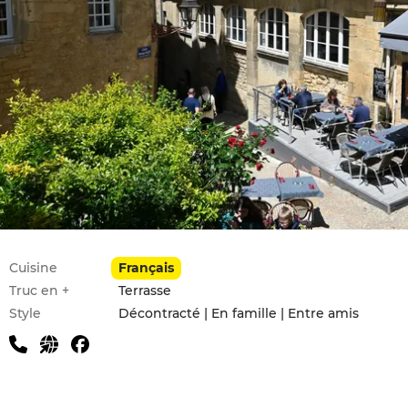
Infos pratiques
Cuisine
Français
Truc en +
Terrasse
Style
Décontracté | En famille | Entre amis