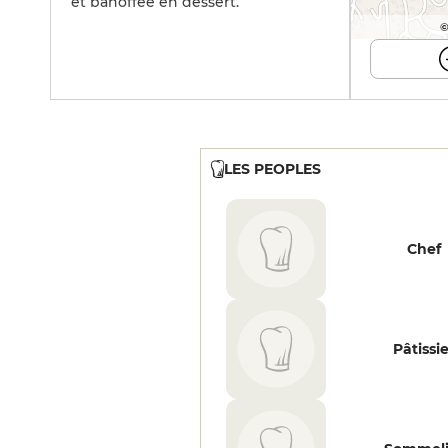
et banoffee en dessert.
©
LES PEOPLES
Chef
Pâtissi