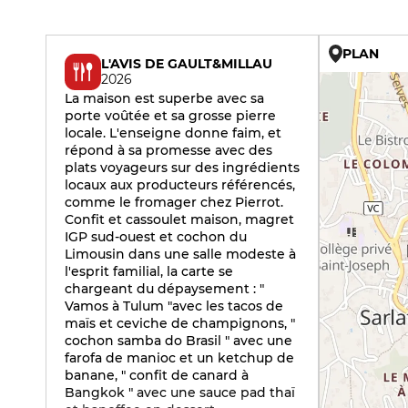
PLAN
L'AVIS DE GAULT&MILLAU
2026
La maison est superbe avec sa
porte voûtée et sa grosse pierre
locale. L'enseigne donne faim, et
répond à sa promesse avec des
plats voyageurs sur des ingrédients
locaux aux producteurs référencés,
comme le fromager chez Pierrot.
Confit et cassoulet maison, magret
IGP sud-ouest et cochon du
Limousin dans une salle modeste à
l'esprit familial, la carte se
chargeant du dépaysement : "
Vamos à Tulum "avec les tacos de
maïs et ceviche de champignons, "
cochon samba do Brasil " avec une
farofa de manioc et un ketchup de
banane, " confit de canard à
Bangkok " avec une sauce pad thaï