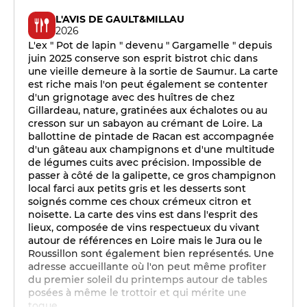
L'AVIS DE GAULT&MILLAU
2026
L'ex " Pot de lapin " devenu " Gargamelle " depuis
juin 2025 conserve son esprit bistrot chic dans
une vieille demeure à la sortie de Saumur. La carte
est riche mais l'on peut également se contenter
d'un grignotage avec des huîtres de chez
Gillardeau, nature, gratinées aux échalotes ou au
cresson sur un sabayon au crémant de Loire. La
ballottine de pintade de Racan est accompagnée
d'un gâteau aux champignons et d'une multitude
de légumes cuits avec précision. Impossible de
passer à côté de la galipette, ce gros champignon
local farci aux petits gris et les desserts sont
soignés comme ces choux crémeux citron et
noisette. La carte des vins est dans l'esprit des
lieux, composée de vins respectueux du vivant
autour de références en Loire mais le Jura ou le
Roussillon sont également bien représentés. Une
adresse accueillante où l'on peut même profiter
du premier soleil du printemps autour de tables
posées à même le trottoir et qui mérite une
toque.