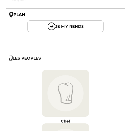
PLAN
© OpenMapTiles © OpenStreetMap
JE M'Y RENDS
LES PEOPLES
Chef