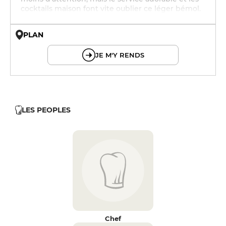
cocktails maison font vite oublier ce léger bémol.
PLAN
© OpenMapTiles © OpenStreetMap
JE M'Y RENDS
LES PEOPLES
Chef