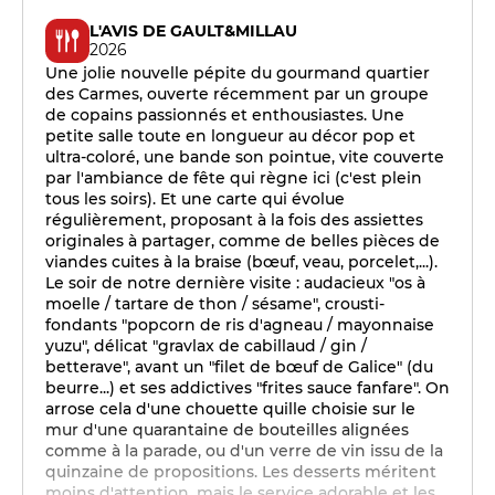
L'AVIS DE GAULT&MILLAU
2026
Une jolie nouvelle pépite du gourmand quartier
des Carmes, ouverte récemment par un groupe
de copains passionnés et enthousiastes. Une
petite salle toute en longueur au décor pop et
ultra-coloré, une bande son pointue, vite couverte
par l'ambiance de fête qui règne ici (c'est plein
tous les soirs). Et une carte qui évolue
régulièrement, proposant à la fois des assiettes
originales à partager, comme de belles pièces de
viandes cuites à la braise (bœuf, veau, porcelet,...).
Le soir de notre dernière visite : audacieux "os à
moelle / tartare de thon / sésame", crousti-
fondants "popcorn de ris d'agneau / mayonnaise
yuzu", délicat "gravlax de cabillaud / gin /
betterave", avant un "filet de bœuf de Galice" (du
beurre...) et ses addictives "frites sauce fanfare". On
arrose cela d'une chouette quille choisie sur le
mur d'une quarantaine de bouteilles alignées
comme à la parade, ou d'un verre de vin issu de la
quinzaine de propositions. Les desserts méritent
moins d'attention, mais le service adorable et les