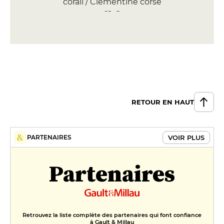
corail / Clementine corse
21 €
DESSERT
Cannelé façon profiterole
11 €
Banane Flambée
8 €
RETOUR EN HAUT
VOIR PLUS
PARTENAIRES
Partenaires
Retrouvez la liste complète des partenaires qui font confiance
à Gault & Millau