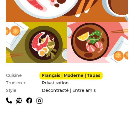
Infos pratiques
Cuisine
Français | Moderne | Tapas
Truc en +
Privatisation
Style
Décontracté | Entre amis