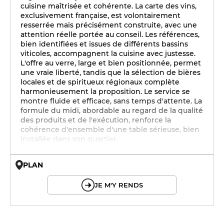
cuisine maîtrisée et cohérente. La carte des vins,
exclusivement française, est volontairement
resserrée mais précisément construite, avec une
attention réelle portée au conseil. Les références,
bien identifiées et issues de différents bassins
viticoles, accompagnent la cuisine avec justesse.
L'offre au verre, large et bien positionnée, permet
une vraie liberté, tandis que la sélection de bières
locales et de spiritueux régionaux complète
harmonieusement la proposition. Le service se
montre fluide et efficace, sans temps d'attente. La
formule du midi, abordable au regard de la qualité
des produits et de l'exécution, renforce la
cohérence d'ensemble d'une table sérieuse, bien
installée dans son quartier.
PLAN
© OpenMapTiles © OpenStreetMap
JE M'Y RENDS
0h - 0h