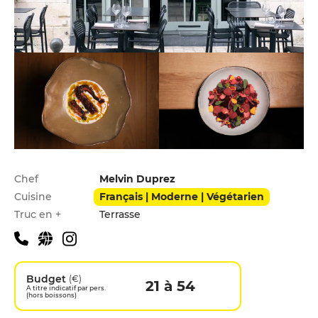
Infos pratiques
Chef
Melvin Duprez
Cuisine
Français | Moderne | Végétarien
Truc en +
Terrasse
Budget
(€)
21 à 54
A titre indicatif par pers.
(hors boissons)