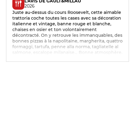
L'AVIS DE GAULT&MILLAU
2026
Juste au-dessus du cours Roosevelt, cette aimable
trattoria coche toutes les cases avec sa décoration
italienne et vintage, banne rouge et blanche,
chaises en osier et ton volontairement
décontracté. On y retrouve les immanquables, des
bonnes pizzas à la napolitaine, margherita, quattro
formaggi, tartufa, penne alla norma, tagliatelle al
salmone, escalope milanaise… Bonne atmosphère.
12h - 14h
19h - 23h30
12h - 14h
19h - 23h30
12h - 14h
19h - 23h30
12h - 14h
19h - 23h30
12h - 14h
19h - 23h30
12h - 14h
19h - 23h30