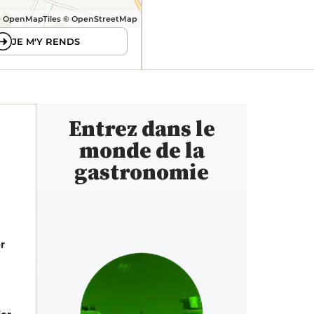
 OpenMapTiles © OpenStreetMap
JE M'Y RENDS
Entrez dans le
monde de la
gastronomie
er