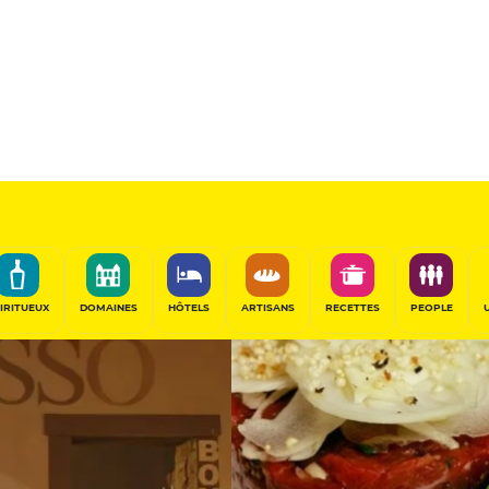
ana
11
/20
Table Gourmande
PARTAGER
IRITUEUX
DOMAINES
HÔTELS
ARTISANS
RECETTES
PEOPLE