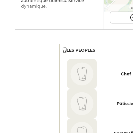
authentique tiramisù. Service
dynamique.
©
LES PEOPLES
Chef
Pâtissi