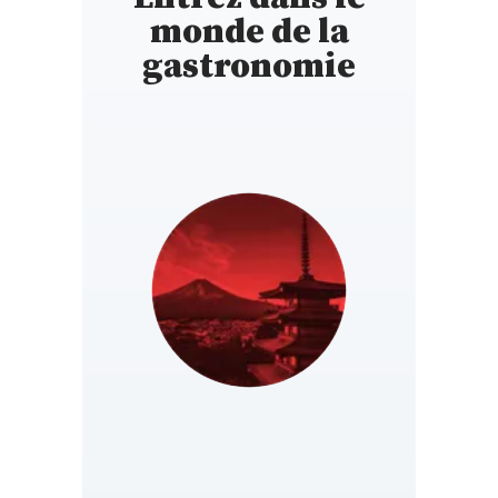
monde de la
gastronomie
JAPAN
https://jp.gaultmillau.com