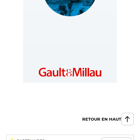
CROATIA
https://hr.gaultmillau.com
RETOUR EN HAUT