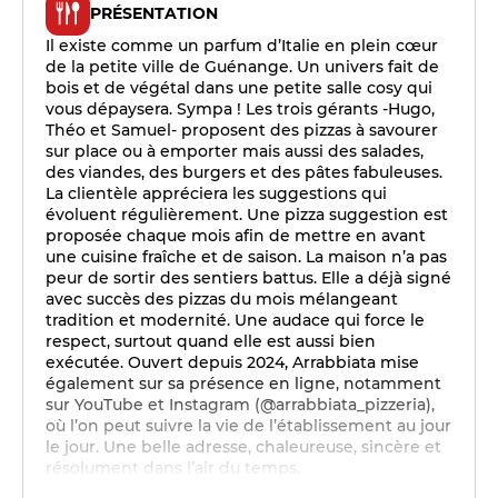
PRÉSENTATION
Il existe comme un parfum d’Italie en plein cœur
de la petite ville de Guénange. Un univers fait de
bois et de végétal dans une petite salle cosy qui
vous dépaysera. Sympa ! Les trois gérants -Hugo,
Théo et Samuel- proposent des pizzas à savourer
sur place ou à emporter mais aussi des salades,
des viandes, des burgers et des pâtes fabuleuses.
La clientèle appréciera les suggestions qui
évoluent régulièrement. Une pizza suggestion est
proposée chaque mois afin de mettre en avant
une cuisine fraîche et de saison. La maison n’a pas
peur de sortir des sentiers battus. Elle a déjà signé
avec succès des pizzas du mois mélangeant
tradition et modernité. Une audace qui force le
respect, surtout quand elle est aussi bien
exécutée. Ouvert depuis 2024, Arrabbiata mise
également sur sa présence en ligne, notamment
sur YouTube et Instagram (@arrabbiata_pizzeria),
où l’on peut suivre la vie de l’établissement au jour
le jour. Une belle adresse, chaleureuse, sincère et
résolument dans l’air du temps.