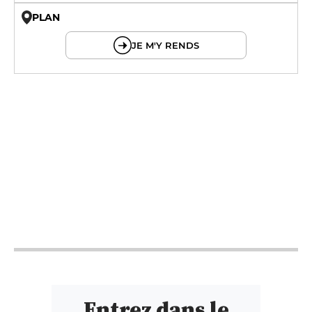
PLAN
© OpenMapTiles © OpenStreetMap
JE M'Y RENDS
12h - 22h
12h - 22h
12h - 22h
12h - 22h
19h - 22h
Entrez dans le