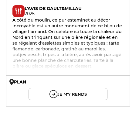
L'AVIS DE GAULT&MILLAU
2025
À côté du moulin, ce pur estaminet au décor
incroyable est un autre monument de ce bijou de
village flamand. On célèbre ici toute la chaleur du
Nord en trinquant sur une bière régionale et en
se régalant d'assiettes simples et typiques : tarte
flamande, carbonade, gratiné au maroilles,
potjevleesch, tripes à la bière, après avoir partagé
une bonne planche de charcuteries. Tarte à la
bière ou glace spéculoos en dessert.
PLAN
© OpenMapTiles © OpenStreetMap
JE M'Y RENDS
19h - 23h30
19h - 23h30
19h - 23h30