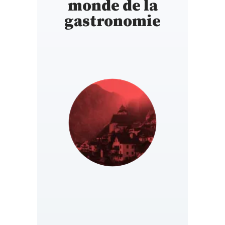
monde de la
gastronomie
AUSTRIA
https://www.gaultmillau.at