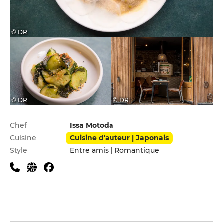
© DR
© DR
© DR
Infos pratiques
Chef
Issa Motoda
Cuisine
Cuisine d'auteur | Japonais
Style
Entre amis | Romantique