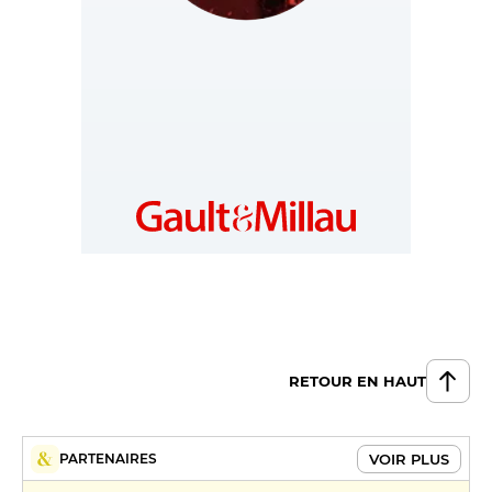
SWITZERLAND
https://www.gaultmillau.ch/fr
RETOUR EN HAUT
VOIR PLUS
PARTENAIRES