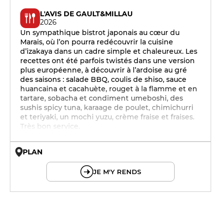
L'AVIS DE GAULT&MILLAU
2026
Un sympathique bistrot japonais au cœur du
Marais, où l’on pourra redécouvrir la cuisine
d’izakaya dans un cadre simple et chaleureux. Les
recettes ont été parfois twistés dans une version
plus européenne, à découvrir à l’ardoise au gré
des saisons : salade BBQ, coulis de shiso, sauce
huancaina et cacahuète, rouget à la flamme et en
tartare, sobacha et condiment umeboshi, des
sushis spicy tuna, karaage de poulet, chimichurri
et teriyaki, un mochi yuzu, crème fraise et fraises.
Très bon service.
PLAN
© OpenMapTiles © OpenStreetMap
JE M'Y RENDS