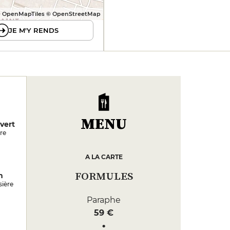
 OpenMapTiles © OpenStreetMap
JE M'Y RENDS
MENU
ivert
re
A LA CARTE
FORMULES
m
sière
Paraphe
59 €