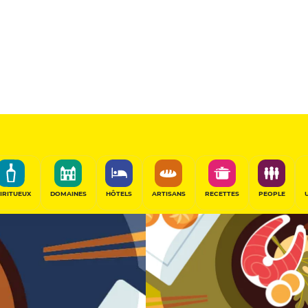
12
/20
Table Gourmande
PARTAGER
IRITUEUX
DOMAINES
HÔTELS
ARTISANS
RECETTES
PEOPLE