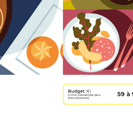
Budget
(€)
59 à 
A titre indicatif par pers.
(hors boissons)