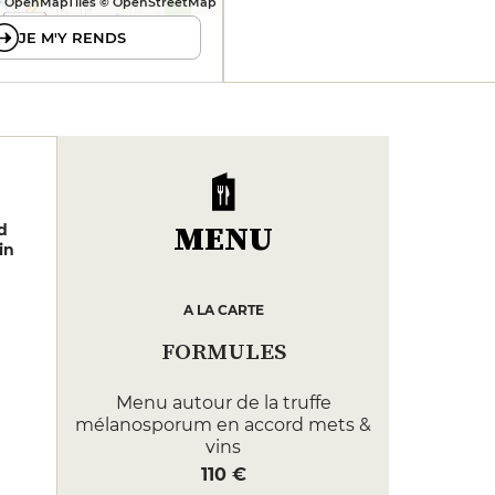
 OpenMapTiles © OpenStreetMap
JE M'Y RENDS
MENU
d
in
A LA CARTE
FORMULES
Menu autour de la truffe
mélanosporum en accord mets &
vins
110 €