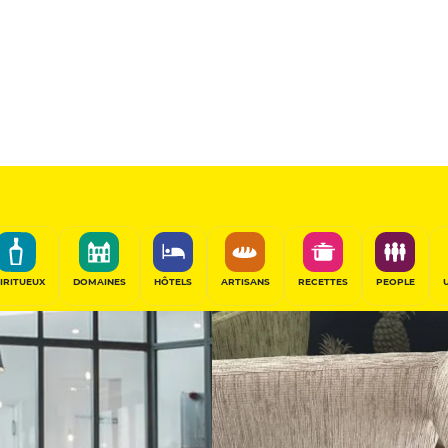
ne
11
/20
Table Gourmande
PARTAGER
IRITUEUX
DOMAINES
HÔTELS
ARTISANS
RECETTES
PEOPLE