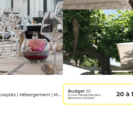
Budget
(€)
20 à 
À emporter | Accès handicapés | Animaux acceptés | Hébergement | Menu enfants | Parking privé
A titre indicatif par pers.
(boissons incluses)