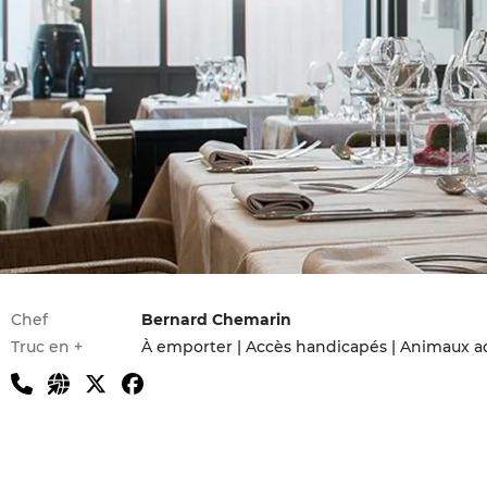
Infos pratiques
Chef
Bernard Chemarin
Truc en +