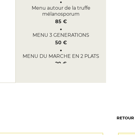
Menu autour de la truffe
mélanosporum
85 €
MENU 3 GENERATIONS
50 €
MENU DU MARCHE EN 2 PLATS
20 €
MENU TANTE YVONNE
45 €
MENU DU MARCHE EN 3 PLATS
25 €
RETOUR
MENU TERROIR
34 €