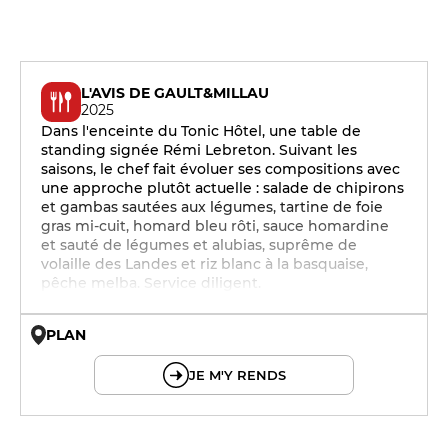
L'AVIS DE GAULT&MILLAU
2025
Dans l'enceinte du Tonic Hôtel, une table de
standing signée Rémi Lebreton. Suivant les
saisons, le chef fait évoluer ses compositions avec
une approche plutôt actuelle : salade de chipirons
et gambas sautées aux légumes, tartine de foie
gras mi-cuit, homard bleu rôti, sauce homardine
et sauté de légumes et alubias, suprême de
volaille des Landes et riz blanc à la basquaise,
pêche melba. Service diligent.
PLAN
© OpenMapTiles © OpenStreetMap
JE M'Y RENDS