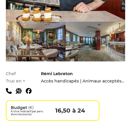
Infos pratiques
Chef
Rémi Lebreton
Truc en +
Accès handicapés | Animaux acceptés | Hébergement | Menu enfants | Parking privé
Budget
(€)
16,50 à 24
A titre indicatif par pers.
(hors boissons)