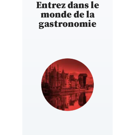
Entrez dans le
monde de la
gastronomie
POLAND
https://gaultmillau.com.pl/