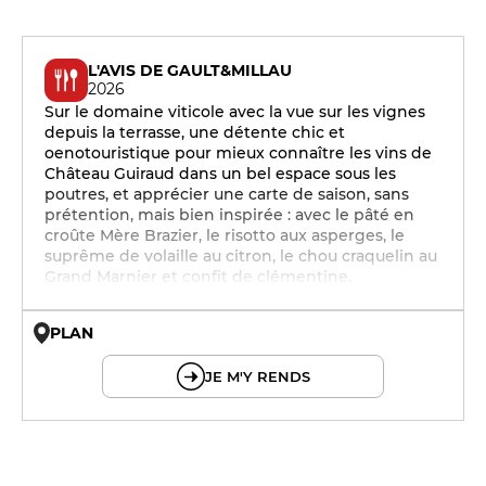
L'AVIS DE GAULT&MILLAU
2026
Sur le domaine viticole avec la vue sur les vignes
depuis la terrasse, une détente chic et
oenotouristique pour mieux connaître les vins de
Château Guiraud dans un bel espace sous les
poutres, et apprécier une carte de saison, sans
prétention, mais bien inspirée : avec le pâté en
croûte Mère Brazier, le risotto aux asperges, le
suprême de volaille au citron, le chou craquelin au
Grand Marnier et confit de clémentine.
PLAN
© OpenMapTiles © OpenStreetMap
JE M'Y RENDS
12h - 14h