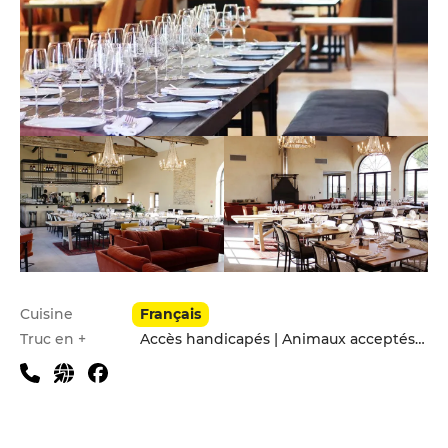
Infos pratiques
Cuisine
Français
Truc en +
Accès handicapés | Animaux acceptés | Menu enfants | Parking privé